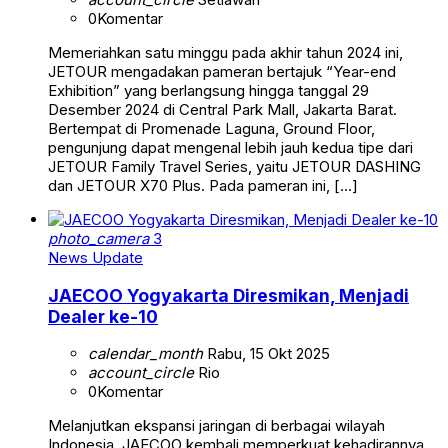
0
Komentar
Memeriahkan satu minggu pada akhir tahun 2024 ini,
JETOUR mengadakan pameran bertajuk “Year-end
Exhibition” yang berlangsung hingga tanggal 29
Desember 2024 di Central Park Mall, Jakarta Barat.
Bertempat di Promenade Laguna, Ground Floor,
pengunjung dapat mengenal lebih jauh kedua tipe dari
JETOUR Family Travel Series, yaitu JETOUR DASHING
dan JETOUR X70 Plus. Pada pameran ini, […]
photo_camera
3
News Update
JAECOO Yogyakarta Diresmikan, Menjadi
Dealer ke-10
calendar_month
Rabu, 15 Okt 2025
account_circle
Rio
0
Komentar
Melanjutkan ekspansi jaringan di berbagai wilayah
Indonesia, JAECOO kembali memperkuat kehadirannya