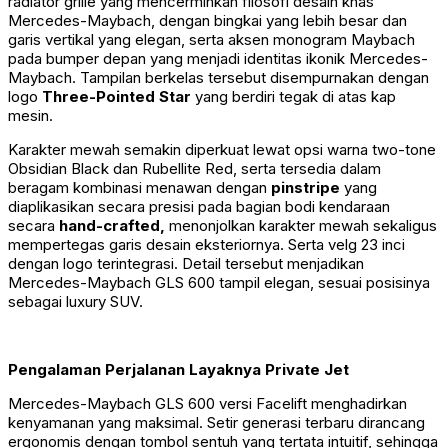
radiator grille yang mencerminkan filosofi desain khas
Mercedes-Maybach, dengan bingkai yang lebih besar dan
garis vertikal yang elegan, serta aksen monogram Maybach
pada bumper depan yang menjadi identitas ikonik Mercedes-
Maybach. Tampilan berkelas tersebut disempurnakan dengan
logo
Three-Pointed Star
yang berdiri tegak di atas kap
mesin.
Karakter mewah semakin diperkuat lewat opsi warna two-tone
Obsidian Black dan Rubellite Red, serta tersedia dalam
beragam kombinasi menawan dengan
pinstripe
yang
diaplikasikan secara presisi pada bagian bodi kendaraan
secara
hand-crafted,
menonjolkan karakter mewah sekaligus
mempertegas garis desain eksteriornya. Serta velg 23 inci
dengan logo terintegrasi. Detail tersebut menjadikan
Mercedes-Maybach GLS 600 tampil elegan, sesuai posisinya
sebagai luxury SUV.
Pengalaman Perjalanan Layaknya Private Jet
Mercedes-Maybach GLS 600 versi Facelift menghadirkan
kenyamanan yang maksimal. Setir generasi terbaru dirancang
ergonomis dengan tombol sentuh yang tertata intuitif, sehingga