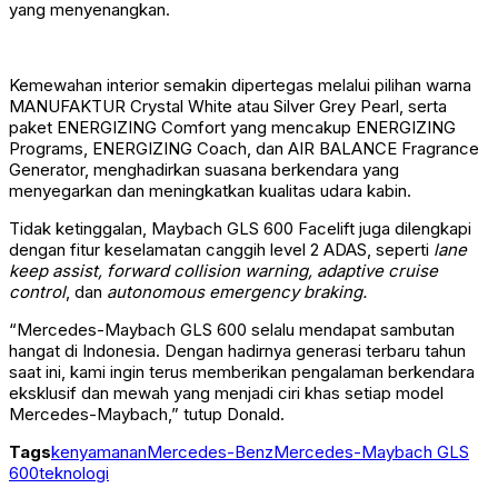
yang menyenangkan.
Kemewahan interior semakin dipertegas melalui pilihan warna
MANUFAKTUR Crystal White atau Silver Grey Pearl, serta
paket ENERGIZING Comfort yang mencakup ENERGIZING
Programs, ENERGIZING Coach, dan AIR BALANCE Fragrance
Generator, menghadirkan suasana berkendara yang
menyegarkan dan meningkatkan kualitas udara kabin.
Tidak ketinggalan, Maybach GLS 600 Facelift juga dilengkapi
dengan fitur keselamatan canggih level 2 ADAS, seperti
lane
keep assist, forward collision warning, adaptive cruise
control
, dan
autonomous emergency braking.
“Mercedes-Maybach GLS 600 selalu mendapat sambutan
hangat di Indonesia. Dengan hadirnya generasi terbaru tahun
saat ini, kami ingin terus memberikan pengalaman berkendara
eksklusif dan mewah yang menjadi ciri khas setiap model
Mercedes-Maybach,” tutup Donald.
Tags
kenyamanan
Mercedes-Benz
Mercedes-Maybach GLS
600
teknologi