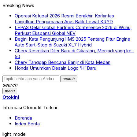
Breaking News
Operasi Ketupat 2026 Resmi Berakhir, Korlantas
Lanjutkan Pengamanan Arus Balik Lewat KRYD
LEPAS Gelar Global Partners Conference 2026 di Wuhu,
Perkuat Ekspansi Global NEV
Begini Kata Pengunjung IIMS 2025 Tentang Fitur Engine
Auto Start-Stop di Suzuki XL7 Hybrid
Chery Resmikan Diler Baru di Cikarang, Menjadi yang ke-
50
Chery Tanggap Bencana Banjir di Kota Medan
Honda Umumkan Desain Logo ‘H’ Baru
search
search
menu
Otokini
Informasi Otomotif Terkini
Beranda
Index Berita
light_mode