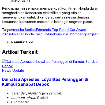
Pencapaian ini semakin memperkuat komitmen Honda dalam
menghadirkan kendaraan elektrifikasi yang efisien,
menyenangkan untuk dikendarai, serta relevan dengan
kebutuhan konsumen modern di berbagai segmen pasar.
Tags
Amerika Serikat
Edmunds Top Rated Car Award
2026
efisiensi
Honda Civic Hybrid
konsumsi bbm
penghargaan
Penulis
: Okie
Artikel Terkait
News Update
Daihatsu Apresiasi Loyalitas Pelanggan di
Kumpul Sahabat Depok
calendar_month
3 jam yang lalu
account_circle
Otokini
0
Komentar