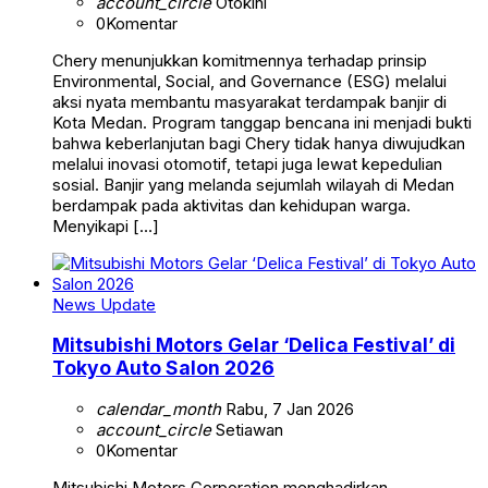
account_circle
Otokini
0
Komentar
Chery menunjukkan komitmennya terhadap prinsip
Environmental, Social, and Governance (ESG) melalui
aksi nyata membantu masyarakat terdampak banjir di
Kota Medan. Program tanggap bencana ini menjadi bukti
bahwa keberlanjutan bagi Chery tidak hanya diwujudkan
melalui inovasi otomotif, tetapi juga lewat kepedulian
sosial. Banjir yang melanda sejumlah wilayah di Medan
berdampak pada aktivitas dan kehidupan warga.
Menyikapi […]
News Update
Mitsubishi Motors Gelar ‘Delica Festival’ di
Tokyo Auto Salon 2026
calendar_month
Rabu, 7 Jan 2026
account_circle
Setiawan
0
Komentar
Mitsubishi Motors Corporation menghadirkan