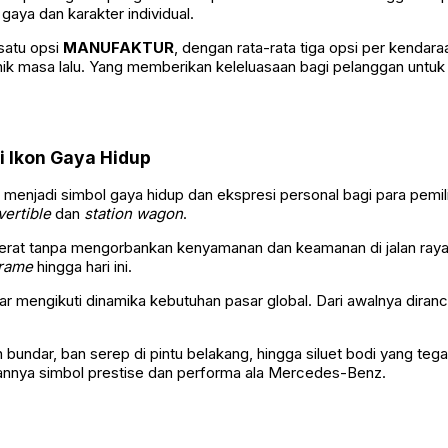
 gaya dan karakter individual.
 satu opsi
MANUFAKTUR
, dengan rata-rata tiga opsi per kendaraan
konik masa lalu. Yang memberikan keleluasaan bagi pelanggan unt
di Ikon Gaya Hidup
i menjadi simbol gaya hidup dan ekspresi personal bagi para pemili
ertible
dan
station wagon
.
erat tanpa mengorbankan kenyamanan dan keamanan di jalan raya. 
frame
hingga hari ini.
ar mengikuti dinamika kebutuhan pasar global. Dari awalnya diranc
n bundar, ban serep di pintu belakang, hingga siluet bodi yang t
kannya simbol prestise dan performa ala Mercedes-Benz.