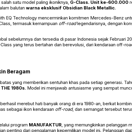
alah satu model paling ikoniknya,
G-Class.
Unit ke-600.000
r
alam balutan
warna eksklusif Obsidian Black Metallic
.
80 with EQ Technology mencerminkan komitmen Mercedes-Benz un
 G-Class, termasuk kemampuan
off-road
legendarisnya, dengan kon
global sebelumnya dan tersedia di pasar Indonesia sejak Febru
lass yang terus bertahan dan berevolusi, dari kendaraan off-ro
akin Beragam
terbatas yang memberikan sentuhan khas pada setiap generasi. Ta
 THE 1980s
. Model ini menjawab antusiasme yang sempat muncul 
 berhasil merebut hati banyak orang di era 1980-an, berkat komb
luas sebagai ikon kendaraan
off-road
, dan semangat tersebut terus
elalui program
MANUFAKTUR
, yang memungkinkan pelanggan me
an penting dari pengalaman kepemilikan model ini. Pelanggan dapa