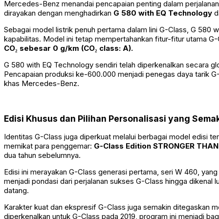
Mercedes-Benz menandai pencapaian penting dalam perjalanan s
dirayakan dengan menghadirkan
G 580 with EQ Technology
d
Sebagai model listrik penuh pertama dalam lini G-Class, G 5
kapabilitas. Model ini tetap mempertahankan fitur-fitur utama
CO₂ sebesar 0 g/km (CO₂ class: A).
G 580 with EQ Technology sendiri telah diperkenalkan secara 
Pencapaian produksi ke-600.000 menjadi penegas daya tarik G-C
khas Mercedes-Benz.
Edisi Khusus dan Pilihan Personalisasi yang Sem
Identitas G-Class juga diperkuat melalui berbagai model edisi 
memikat para penggemar:
G-Class Edition STRONGER THAN
dua tahun sebelumnya.
Edisi ini merayakan G-Class generasi pertama, seri W 460, yang
menjadi pondasi dari perjalanan sukses G-Class hingga dikenal 
datang.
Karakter kuat dan ekspresif G-Class juga semakin ditegaskan m
diperkenalkan untuk G-Class pada 2019, program ini menjadi bagi