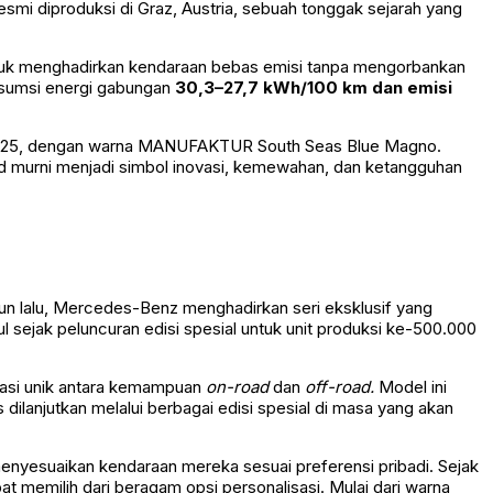
esmi diproduksi di Graz, Austria, sebuah tonggak sejarah yang
tuk menghadirkan kendaraan bebas emisi tanpa mengorbankan
sumsi energi gabungan
30,3–27,7 kWh/100 km dan emisi
ari 2025, dengan warna MANUFAKTUR South Seas Blue Magno.
ad murni menjadi simbol inovasi, kemewahan, dan ketangguhan
hun lalu, Mercedes-Benz menghadirkan seri eksklusif yang
sejak peluncuran edisi spesial untuk unit produksi ke-500.000
inasi unik antara kemampuan
on-road
dan
off-road.
Model ini
 dilanjutkan melalui berbagai edisi spesial di masa yang akan
nyesuaikan kendaraan mereka sesuai preferensi pribadi. Sejak
t memilih dari beragam opsi personalisasi. Mulai dari warna