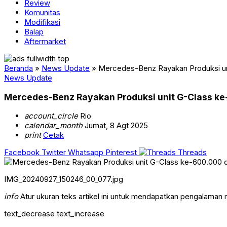
Review
Komunitas
Modifikasi
Balap
Aftermarket
Beranda
»
News Update
»
Mercedes-Benz Rayakan Produksi uni
News Update
Mercedes-Benz Rayakan Produksi unit G-Class ke-
account_circle
Rio
calendar_month
Jumat, 8 Agt 2025
print
Cetak
Facebook
Twitter
Whatsapp
Pinterest
Threads
IMG_20240927_150246_00_077.jpg
info
Atur ukuran teks artikel ini untuk mendapatkan pengalaman
text_decrease
text_increase