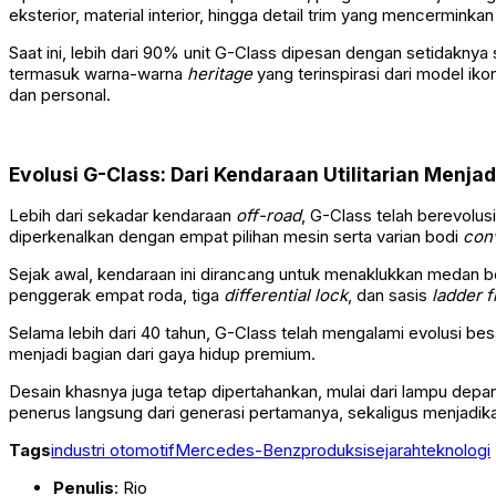
eksterior, material interior, hingga detail trim yang mencerminkan
Saat ini, lebih dari 90% unit G-Class dipesan dengan setidaknya
termasuk warna-warna
heritage
yang terinspirasi dari model i
dan personal.
Evolusi G-Class: Dari Kendaraan Utilitarian Menja
Lebih dari sekadar kendaraan
off-road
, G-Class telah berevolus
diperkenalkan dengan empat pilihan mesin serta varian bodi
conv
Sejak awal, kendaraan ini dirancang untuk menaklukkan medan b
penggerak empat roda, tiga
differential lock
, dan sasis
ladder 
Selama lebih dari 40 tahun, G-Class telah mengalami evolusi bes
menjadi bagian dari gaya hidup premium.
Desain khasnya juga tetap dipertahankan, mulai dari lampu depa
penerus langsung dari generasi pertamanya, sekaligus menjadi
Tags
industri otomotif
Mercedes-Benz
produksi
sejarah
teknologi
Penulis
: Rio