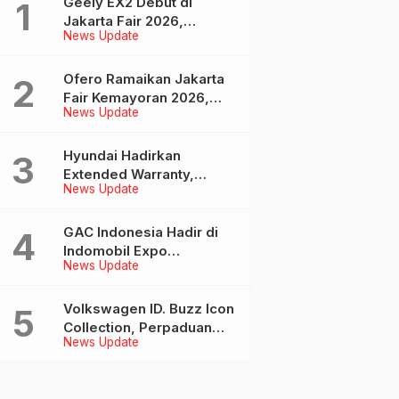
Geely EX2 Debut di
Jakarta Fair 2026,
News Update
Tawarkan Mobil Listrik
Modern Mulai Rp 239
Jutaan
Ofero Ramaikan Jakarta
Fair Kemayoran 2026,
News Update
Tampilkan Produk
Terlengkap hingga Calon
Model Baru
Hyundai Hadirkan
Extended Warranty,
News Update
Berikan Perlindungan
Lebih Lama untuk Tiga
Produk ini
GAC Indonesia Hadir di
Indomobil Expo
News Update
Palembang 2026,
Tawarkan Mobil Listrik
AION UT dan AION V
Volkswagen ID. Buzz Icon
Collection, Perpaduan
News Update
Gaya, Kenyamanan, dan
Teknologi untuk Liburan
Keluarga