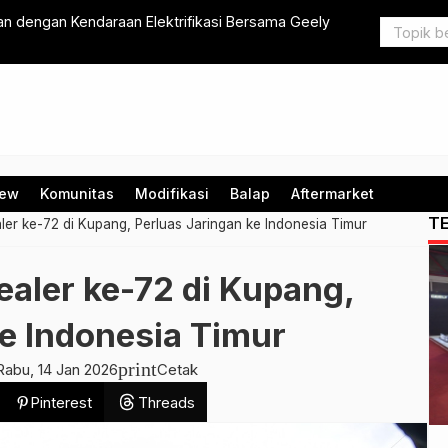
n dengan Kendaraan Elektrifikasi Bersama Geely
Awali Tahun
iew
Komunitas
Modifikasi
Balap
Aftermarket
T
er ke-72 di Kupang, Perluas Jaringan ke Indonesia Timur
aler ke-72 di Kupang,
ke Indonesia Timur
print
Rabu, 14 Jan 2026
Cetak
Pinterest
Threads