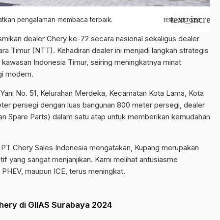
text_increas
apatkan pengalaman membaca terbaik.
text_decrease
mikan dealer Chery ke-72 secara nasional sekaligus dealer
a Timur (NTT). Kehadiran dealer ini menjadi langkah strategis
 kawasan Indonesia Timur, seiring meningkatnya minat
gi modern.
 Yani No. 51, Kelurahan Merdeka, Kecamatan Kota Lama, Kota
meter persegi dengan luas bangunan 800 meter persegi, dealer
dan Spare Parts) dalam satu atap untuk memberikan kemudahan
g PT Chery Sales Indonesia mengatakan, Kupang merupakan
if yang sangat menjanjikan. Kami melihat antusiasme
, PHEV, maupun ICE, terus meningkat.
hery di GIIAS Surabaya 2024