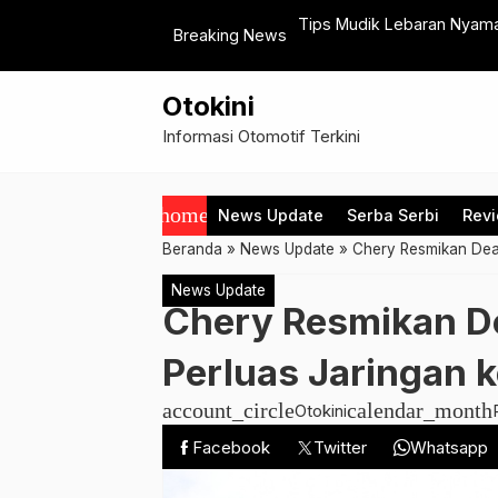
 untuk Mobilitas Urban
Tips Mudik Lebaran Nyama
Breaking News
Otokini
Informasi Otomotif Terkini
home
News Update
Serba Serbi
Rev
Beranda
»
News Update
»
Chery Resmikan Deal
News Update
Chery Resmikan De
Perluas Jaringan 
account_circle
calendar_month
Otokini
Facebook
Twitter
Whatsapp