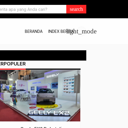
 2025, MMKSI Buka Diler di Bengkulu
search
light_mode
BERANDA
INDEX BERITA
ERPOPULER