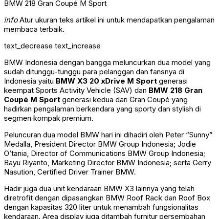
info
Atur ukuran teks artikel ini untuk mendapatkan pengalaman
membaca terbaik.
text_decrease
text_increase
BMW Indonesia dengan bangga meluncurkan dua model yang
sudah ditunggu-tunggu para pelanggan dan fansnya di
Indonesia yaitu
BMW X3 20 xDrive M Sport
generasi
keempat Sports Activity Vehicle (SAV) dan
BMW 218 Gran
Coupé M Sport
generasi kedua dari Gran Coupé yang
hadirkan pengalaman berkendara yang sporty dan stylish di
segmen kompak premium.
Peluncuran dua model BMW hari ini dihadiri oleh Peter “Sunny”
Medalla, President Director BMW Group Indonesia; Jodie
O’tania, Director of Communications BMW Group Indonesia;
Bayu Riyanto, Marketing Director BMW Indonesia; serta Gerry
Nasution, Certified Driver Trainer BMW.
Hadir juga dua unit kendaraan BMW X3 lainnya yang telah
diretrofit dengan dipasangkan BMW Roof Rack dan Roof Box
dengan kapasitas 320 liter untuk menambah fungsionalitas
kendaraan. Area display juga ditambah furnitur persembahan