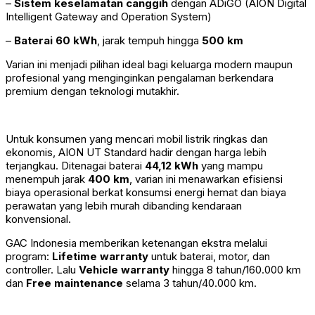
–
Sistem keselamatan canggih
dengan ADiGO (AION Digital
Intelligent Gateway and Operation System)
–
Baterai 60 kWh
, jarak tempuh hingga
500 km
Varian ini menjadi pilihan ideal bagi keluarga modern maupun
profesional yang menginginkan pengalaman berkendara
premium dengan teknologi mutakhir.
Untuk konsumen yang mencari mobil listrik ringkas dan
ekonomis, AION UT Standard hadir dengan harga lebih
terjangkau. Ditenagai baterai
44,12 kWh
yang mampu
menempuh jarak
400 km
, varian ini menawarkan efisiensi
biaya operasional berkat konsumsi energi hemat dan biaya
perawatan yang lebih murah dibanding kendaraan
konvensional.
GAC Indonesia memberikan ketenangan ekstra melalui
program:
Lifetime warranty
untuk baterai, motor, dan
controller. Lalu
Vehicle warranty
hingga 8 tahun/160.000 km
dan
Free maintenance
selama 3 tahun/40.000 km.