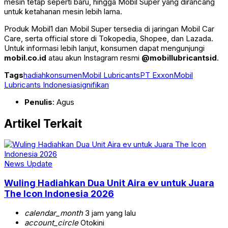
mesin tetap seperti baru, hingga Mobil Super yang dirancang
untuk ketahanan mesin lebih lama.
Produk Mobil1 dan Mobil Super tersedia di jaringan Mobil Car
Care, serta official store di Tokopedia, Shopee, dan Lazada.
Untuk informasi lebih lanjut, konsumen dapat mengunjungi
mobil.co.id
atau akun Instagram resmi
@mobillubricantsid
.
Tags
hadiah
konsumen
Mobil Lubricants
PT ExxonMobil
Lubricants Indonesia
signifikan
Penulis
: Agus
Artikel Terkait
News Update
Wuling Hadiahkan Dua Unit Aira ev untuk Juara
The Icon Indonesia 2026
calendar_month
3 jam yang lalu
account_circle
Otokini