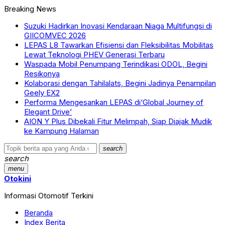
Breaking News
Suzuki Hadirkan Inovasi Kendaraan Niaga Multifungsi di
GIICOMVEC 2026
LEPAS L8 Tawarkan Efisiensi dan Fleksibilitas Mobilitas
Lewat Teknologi PHEV Generasi Terbaru
Waspada Mobil Penumpang Terindikasi ODOL, Begini
Resikonya
Kolaborasi dengan Tahilalats, Begini Jadinya Penampilan
Geely EX2
Performa Mengesankan LEPAS di‘Global Journey of
Elegant Drive’
AION Y Plus Dibekali Fitur Melimpah, Siap Diajak Mudik
ke Kampung Halaman
search
search
menu
Otokini
Informasi Otomotif Terkini
Beranda
Index Berita