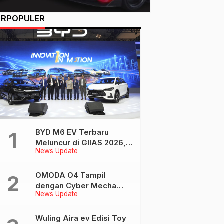
ERPOPULER
BYD M6 EV Terbaru
Meluncur di GIIAS 2026,
News Update
Kini Tempuh Hingga 450
Km
OMODA O4 Tampil
dengan Cyber Mecha
News Update
Design di GIIAS, EV
Futuristis Bergaya AI
Wuling Aira ev Edisi Toy