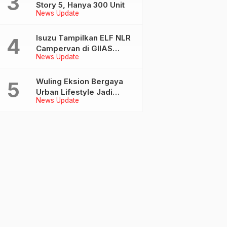
Story 5, Hanya 300 Unit
News Update
Isuzu Tampilkan ELF NLR
Campervan di GIIAS
News Update
2026, Kolaborasi dengan
Delima Mandiri dan
JAJAGO
Wuling Eksion Bergaya
Urban Lifestyle Jadi
News Update
Sorotan di GIIAS 2026