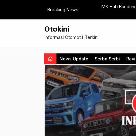
kan Situs Marketplace LIVA
IMX Hub Bandung, Hadirka
Breaking News
Otokini
Informasi Otomotif Terkini
home
News Update
Serba Serbi
Rev