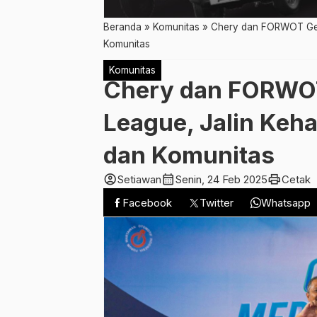
Beranda
»
Komunitas
»
Chery dan FORWOT Gela
Komunitas
Komunitas
Chery dan FORWOT
League, Jalin Keh
dan Komunitas
account_circle
calendar_month
print
Setiawan
Senin, 24 Feb 2025
Cetak
Facebook
Twitter
Whatsapp