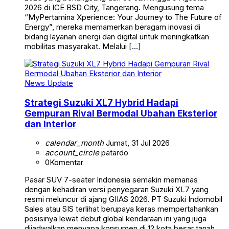
2026 di ICE BSD City, Tangerang. Mengusung tema
“MyPertamina Xperience: Your Journey to The Future of
Energy”, mereka memamerkan beragam inovasi di
bidang layanan energi dan digital untuk meningkatkan
mobilitas masyarakat. Melalui […]
News Update
Strategi Suzuki XL7 Hybrid Hadapi
Gempuran Rival Bermodal Ubahan Eksterior
dan Interior
calendar_month
Jumat, 31 Jul 2026
account_circle
patardo
0
Komentar
Pasar SUV 7-seater Indonesia semakin memanas
dengan kehadiran versi penyegaran Suzuki XL7 yang
resmi meluncur di ajang GIIAS 2026. PT Suzuki Indomobil
Sales atau SIS terlihat berupaya keras mempertahankan
posisinya lewat debut global kendaraan ini yang juga
dijadwalkan menyapa konsumen di 12 kota besar tanah