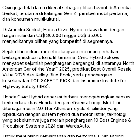
Civic juga telah lama dikenal sebagai pilihan favorit di Amerika
Serikat, terutama di kalangan Gen Z, pembeli mobil pertama,
dan konsumen multikultural.
Di Amerika Serikat, Honda Civic Hybrid ditawarkan dengan
harga mulai dari US$ 30.000 hingga US$ 35.000,
menjadikannya pilihan yang kompetitif di segmennya.
Sejak diluncurkan, model ini langsung mencuri perhatian
berbagai institusi otomotif ternama. Civic Hybrid sukses
menyabet sejumlah penghargaan bergengsi, di antaranya North
American Car of the Year™ 2025
,
predikat
Best Overall Resale
Value 2025 dari Kelley Blue Book, serta penghargaan
keselamatan TOP SAFETY PICK dari Insurance Institute for
Highway Safety (IIHS)
.
Honda Civic Hybrid generasi terbaru menggabungkan sensasi
berkendara khas Honda dengan efisiensi tinggi. Mobil ini
ditenagai mesin 2.0-liter Atkinson-cycle 4-silinder yang
dipadukan dengan sistem hybrid dua motor listrik, teknologi
yang sebelumnya juga meraih penghargaan 10 Best Engines &
Propulsion Systems 2024 dari WardsAuto.
Untuk menunjang kenyamanan dan performa, Civic Hybrid