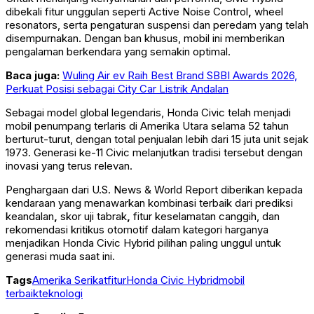
dibekali fitur unggulan seperti Active Noise Control
,
wheel
resonators, serta pengaturan suspensi dan peredam yang telah
disempurnakan. Dengan ban khusus, mobil ini memberikan
pengalaman berkendara yang semakin optimal.
Baca juga:
Wuling Air ev Raih Best Brand SBBI Awards 2026,
Perkuat Posisi sebagai City Car Listrik Andalan
Sebagai model global legendaris, Honda Civic telah menjadi
mobil penumpang terlaris di Amerika Utara selama 52 tahun
berturut-turut, dengan total penjualan lebih dari 15 juta unit sejak
1973. Generasi ke-11 Civic melanjutkan tradisi tersebut dengan
inovasi yang terus relevan.
Penghargaan dari U.S. News & World Report diberikan kepada
kendaraan yang menawarkan kombinasi terbaik dari prediksi
keandalan
,
skor uji tabrak
,
fitur keselamatan canggih, dan
rekomendasi kritikus otomotif dalam kategori harganya
menjadikan Honda Civic Hybrid pilihan paling unggul untuk
generasi muda saat ini.
Tags
Amerika Serikat
fitur
Honda Civic Hybrid
mobil
terbaik
teknologi