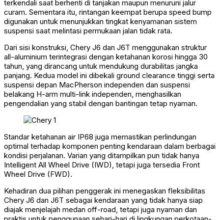
terkendali saat berhenti di tanjakan maupun menuruni jalur
curam. Sementara itu, rintangan keempat berupa speed bump
digunakan untuk menunjukkan tingkat kenyamanan sistem
suspensi saat melintasi permukaan jalan tidak rata.
Dari sisi konstruksi, Chery J6 dan J6T menggunakan struktur
all-aluminium terintegrasi dengan ketahanan korosi hingga 30
tahun, yang dirancang untuk mendukung durabilitas jangka
panjang. Kedua model ini dibekali ground clearance tinggi serta
suspensi depan MacPherson independen dan suspensi
belakang H-arm multi-link independen, menghasilkan
pengendalian yang stabil dengan bantingan tetap nyaman.
Standar ketahanan air IP68 juga memastikan perlindungan
optimal terhadap komponen penting kendaraan dalam berbagai
kondisi perjalanan. Varian yang ditampilkan pun tidak hanya
Intelligent All Wheel Drive (IWD), tetapi juga tersedia Front
Wheel Drive (FWD).
Kehadiran dua pilihan penggerak ini menegaskan fleksibilitas
Chery J6 dan J6T sebagai kendaraan yang tidak hanya siap
diajak menjelajah medan off-road, tetapi juga nyaman dan
praktis untuk penggunaan sehari-hari di lingkungan perkotaan-