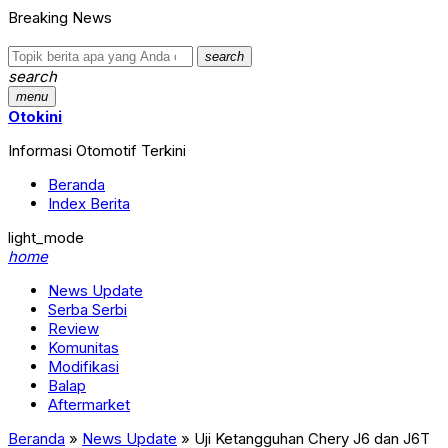
Breaking News
search
search
menu
Otokini
Informasi Otomotif Terkini
Beranda
Index Berita
light_mode
home
News Update
Serba Serbi
Review
Komunitas
Modifikasi
Balap
Aftermarket
Beranda
»
News Update
»
Uji Ketangguhan Chery J6 dan J6T