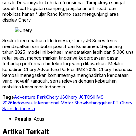
sekali. Desainnya kokoh dan fungsional. Tampaknya sangat
cocok buat kegiatan camping, perjalanan off-road, dan
mobilitas harian,” ujar Rano Karno saat mengunjungi area
display Chery.
Sejak diperkenalkan di Indonesia, Chery J6 Series terus
mendapatkan sambutan positif dari konsumen. Sepanjang
tahun 2025, model ini berhasil mencatatkan lebih dari 5.000 unit
retail sales, mencerminkan tingginya kepercayaan pasar
terhadap performa dan teknologi yang ditawarkan. Melalui
kehadiran Chery Adventure Park di IIMS 2026, Chery Indonesia
kembali menegaskan komitmennya menghadirkan kendaraan
yang inovatif, tangguh, serta relevan dengan kebutuhan
mobilitas konsumen Indonesia.
Tags
Adventure Park
Chery J6
Chery J6T
CSI
IIMS
2026
Indonesia International Motor Show
ketangguhan
PT Chery
Sales Indonesia
Penulis
: Agus
Artikel Terkait