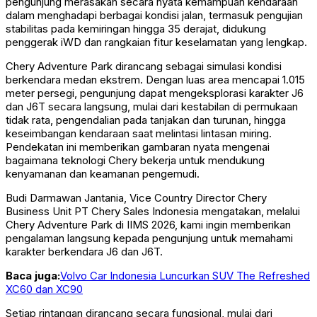
pengunjung merasakan secara nyata kemampuan kendaraan
dalam menghadapi berbagai kondisi jalan, termasuk pengujian
stabilitas pada kemiringan hingga 35 derajat, didukung
penggerak iWD dan rangkaian fitur keselamatan yang lengkap.
Chery Adventure Park dirancang sebagai simulasi kondisi
berkendara medan ekstrem. Dengan luas area mencapai 1.015
meter persegi, pengunjung dapat mengeksplorasi karakter J6
dan J6T secara langsung, mulai dari kestabilan di permukaan
tidak rata, pengendalian pada tanjakan dan turunan, hingga
keseimbangan kendaraan saat melintasi lintasan miring.
Pendekatan ini memberikan gambaran nyata mengenai
bagaimana teknologi Chery bekerja untuk mendukung
kenyamanan dan keamanan pengemudi.
Budi Darmawan Jantania, Vice Country Director Chery
Business Unit PT Chery Sales Indonesia mengatakan, melalui
Chery Adventure Park di IIMS 2026, kami ingin memberikan
pengalaman langsung kepada pengunjung untuk memahami
karakter berkendara J6 dan J6T.
Baca juga:
Volvo Car Indonesia Luncurkan SUV The Refreshed
XC60 dan XC90
Setiap rintangan dirancang secara fungsional, mulai dari