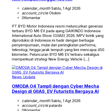
calendar_month
Sabtu, 1 Agt 2026
account_circle
Otokini
0
Komentar
PT BYD Motor Indonesia resmi meluncurkan generasi
terbaru BYD M6 EV pada ajang GAIKINDO Indonesia
International Auto Show (GIIAS) 2026. MPV listrik yang
diproduksi di Indonesia ini hadir dengan berbagai
penyempurnaan, mulai dari peningkatan performa,
teknologi, hingga jarak tempuh yang kini mencapai 450
kilometer. Peluncuran BYD M6 EV terbaru sekaligus
memperkuat strategi New Energy Vehicle […]
News Update
OMODA O4 Tampil dengan Cyber Mecha
Design di GIIAS, EV Futuristis Bergaya AI
calendar_month
Sabtu, 1 Agt 2026
account_circle
patardo
0
Komentar