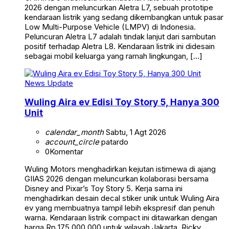
2026 dengan meluncurkan Aletra L7, sebuah prototipe
kendaraan listrik yang sedang dikembangkan untuk pasar
Low Multi-Purpose Vehicle (LMPV) di Indonesia.
Peluncuran Aletra L7 adalah tindak lanjut dari sambutan
positif terhadap Aletra L8. Kendaraan listrik ini didesain
sebagai mobil keluarga yang ramah lingkungan, […]
News Update
Wuling Aira ev Edisi Toy Story 5, Hanya 300
Unit
calendar_month
Sabtu, 1 Agt 2026
account_circle
patardo
0
Komentar
Wuling Motors menghadirkan kejutan istimewa di ajang
GIIAS 2026 dengan meluncurkan kolaborasi bersama
Disney and Pixar’s Toy Story 5. Kerja sama ini
menghadirkan desain decal stiker unik untuk Wuling Aira
ev yang membuatnya tampil lebih ekspresif dan penuh
warna. Kendaraan listrik compact ini ditawarkan dengan
harga Rp 175.000.000 untuk wilayah Jakarta. Ricky