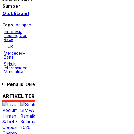
Sumber :
Otoblitz.net
Tags
balapan
Indonesia
Touring Car
Race
ITCR
Mercedes-
Benz
Sirkuit
Internasional
Mandalika
Penulis
: Okie
ARTIKEL TERKAIT
Diva Ismayana Raih
Sentul Drag Record
Podium Overall MX1,
SIMPATI 5G Siap
Hilman Maksum Sabet
Ramaikan Putaran 3
Holeshot di Cleosa
Kejurnas Drag Race