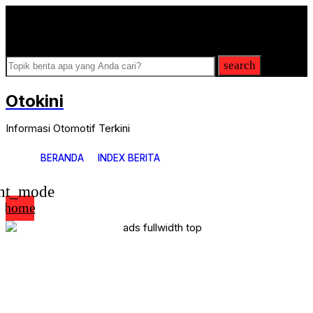
Breaking
News
search
Otokini
Informasi Otomotif Terkini
BERANDA
INDEX BERITA
ght_mode
home
News Update
Serba Serbi
Review
Komunitas
Modifikasi
Balap
Aftermarket