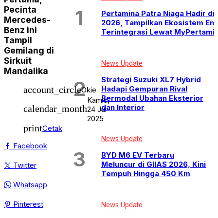
Pecinta
Pertamina Patra Niaga Hadir di
Mercedes-
2026, Tampilkan Ekosistem Ene
Benz ini
Terintegrasi Lewat MyPertami
Tampil
Gemilang di
Sirkuit
News Update
Mandalika
Strategi Suzuki XL7 Hybrid
Hadapi Gempuran Rival
account_circle
Okie
Bermodal Ubahan Eksterior
Kamis,
dan Interior
calendar_month
24 Jul
2025
print
Cetak
News Update
Facebook
BYD M6 EV Terbaru
Meluncur di GIIAS 2026, Kini
Twitter
Tempuh Hingga 450 Km
Whatsapp
Pinterest
News Update