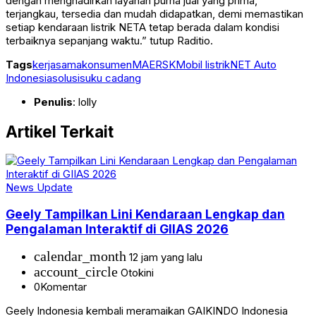
dengan menghadirkan layanan purna jual yang prima,
terjangkau, tersedia dan mudah didapatkan, demi memastikan
setiap kendaraan listrik NETA tetap berada dalam kondisi
terbaiknya sepanjang waktu.” tutup Raditio.
Tags
kerjasama
konsumen
MAERSK
Mobil listrik
NET Auto
Indonesia
solusi
suku cadang
Penulis
: lolly
Artikel Terkait
News Update
Geely Tampilkan Lini Kendaraan Lengkap dan
Pengalaman Interaktif di GIIAS 2026
calendar_month
12 jam yang lalu
account_circle
Otokini
0
Komentar
Geely Indonesia kembali meramaikan GAIKINDO Indonesia