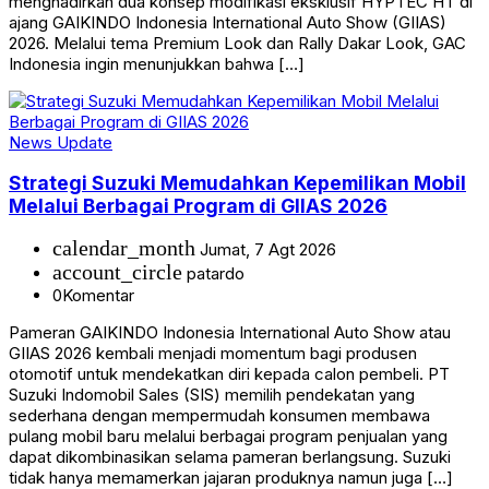
menghadirkan dua konsep modifikasi eksklusif HYPTEC HT di
ajang GAIKINDO Indonesia International Auto Show (GIIAS)
2026. Melalui tema Premium Look dan Rally Dakar Look, GAC
Indonesia ingin menunjukkan bahwa […]
News Update
Strategi Suzuki Memudahkan Kepemilikan Mobil
Melalui Berbagai Program di GIIAS 2026
calendar_month
Jumat, 7 Agt 2026
account_circle
patardo
0
Komentar
Pameran GAIKINDO Indonesia International Auto Show atau
GIIAS 2026 kembali menjadi momentum bagi produsen
otomotif untuk mendekatkan diri kepada calon pembeli. PT
Suzuki Indomobil Sales (SIS) memilih pendekatan yang
sederhana dengan mempermudah konsumen membawa
pulang mobil baru melalui berbagai program penjualan yang
dapat dikombinasikan selama pameran berlangsung. Suzuki
tidak hanya memamerkan jajaran produknya namun juga […]