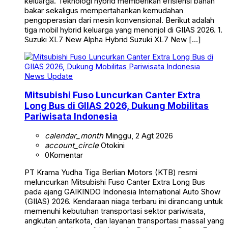
keluarga. Teknologi hybrid memberikan efisiensi bahan
bakar sekaligus mempertahankan kemudahan
pengoperasian dari mesin konvensional. Berikut adalah
tiga mobil hybrid keluarga yang menonjol di GIIAS 2026. 1.
Suzuki XL7 New Alpha Hybrid Suzuki XL7 New […]
News Update
Mitsubishi Fuso Luncurkan Canter Extra
Long Bus di GIIAS 2026, Dukung Mobilitas
Pariwisata Indonesia
calendar_month
Minggu, 2 Agt 2026
account_circle
Otokini
0
Komentar
PT Krama Yudha Tiga Berlian Motors (KTB) resmi
meluncurkan Mitsubishi Fuso Canter Extra Long Bus
pada ajang GAIKINDO Indonesia International Auto Show
(GIIAS) 2026. Kendaraan niaga terbaru ini dirancang untuk
memenuhi kebutuhan transportasi sektor pariwisata,
angkutan antarkota, dan layanan transportasi massal yang