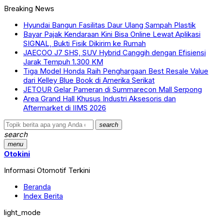
Breaking News
Hyundai Bangun Fasilitas Daur Ulang Sampah Plastik
Bayar Pajak Kendaraan Kini Bisa Online Lewat Aplikasi
SIGNAL, Bukti Fisik Dikirim ke Rumah
JAECOO J7 SHS, SUV Hybrid Canggih dengan Efisiensi
Jarak Tempuh 1.300 KM
Tiga Model Honda Raih Penghargaan Best Resale Value
dari Kelley Blue Book di Amerika Serikat
JETOUR Gelar Pameran di Summarecon Mall Serpong
Area Grand Hall Khusus Industri Aksesoris dan
Aftermarket di IIMS 2026
search
search
menu
Otokini
Informasi Otomotif Terkini
Beranda
Index Berita
light_mode