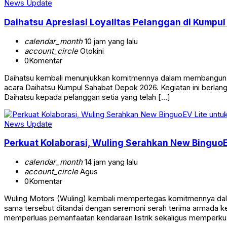
News Update
Daihatsu Apresiasi Loyalitas Pelanggan di Kumpu
calendar_month
10 jam yang lalu
account_circle
Otokini
0
Komentar
Daihatsu kembali menunjukkan komitmennya dalam membangun hu
acara Daihatsu Kumpul Sahabat Depok 2026. Kegiatan ini berlan
Daihatsu kepada pelanggan setia yang telah […]
News Update
Perkuat Kolaborasi, Wuling Serahkan New BinguoE
calendar_month
14 jam yang lalu
account_circle
Agus
0
Komentar
Wuling Motors (Wuling) kembali mempertegas komitmennya dalam
sama tersebut ditandai dengan seremoni serah terima armada ken
memperluas pemanfaatan kendaraan listrik sekaligus memperkua