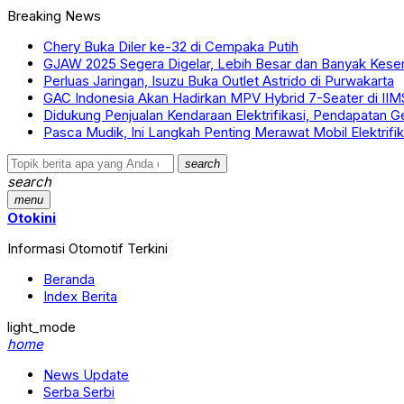
Breaking News
Chery Buka Diler ke-32 di Cempaka Putih
GJAW 2025 Segera Digelar, Lebih Besar dan Banyak Kese
Perluas Jaringan, Isuzu Buka Outlet Astrido di Purwakarta
GAC Indonesia Akan Hadirkan MPV Hybrid 7-Seater di IIM
Didukung Penjualan Kendaraan Elektrifikasi, Pendapatan G
Pasca Mudik, Ini Langkah Penting Merawat Mobil Elektrifik
search
search
menu
Otokini
Informasi Otomotif Terkini
Beranda
Index Berita
light_mode
home
News Update
Serba Serbi