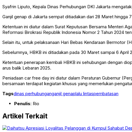
Syafrin Liputo, Kepala Dinas Perhubungan DKI Jakarta mengatakan
Ganjil genap di Jakarta sempat ditiadakan dari 28 Maret hingga 7 
Ketentuan ini diatur dalam Surat Keputusan Bersama Menteri 
Reformasi Birokrasi Republik Indonesia Nomor 2 Tahun 2024 ten
Selain itu, untuk pelaksanaan Hari Bebas Kendaraan Bermotor (H
Sebelumnya, HBKB ini ditiadakan pada 30 Maret sampai 6 April 2
Ketentuan penerapan kembali HBKB ini sehubungan dengan diopti
arus balik Lebaran 2025.
Peniadaan car free day ini diatur dalam Peraturan Gubernur (Pe
bersamaan terdapat kegiatan khusus yang memerlukan pengatura
Tags
dinas perhubungan
ganjil genap
lalu lintas
pembatasan
Penulis
: Rio
Artikel Terkait