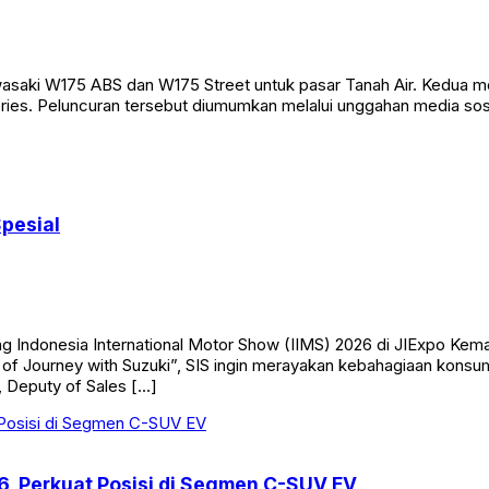
saki W175 ABS dan W175 Street untuk pasar Tanah Air. Kedua mo
ries. Peluncuran tersebut diumumkan melalui unggahan media so
Spesial
ng Indonesia International Motor Show (IIMS) 2026 di JIExpo Ke
 of Journey with Suzuki”, SIS ingin merayakan kebahagiaan kon
, Deputy of Sales […]
26, Perkuat Posisi di Segmen C-SUV EV