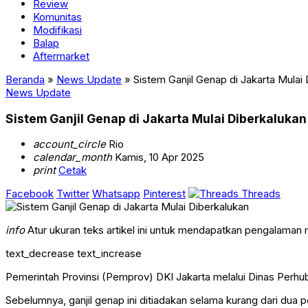
Review
Komunitas
Modifikasi
Balap
Aftermarket
Beranda
»
News Update
»
Sistem Ganjil Genap di Jakarta Mulai
News Update
Sistem Ganjil Genap di Jakarta Mulai Diberkalukan
account_circle
Rio
calendar_month
Kamis, 10 Apr 2025
print
Cetak
Facebook
Twitter
Whatsapp
Pinterest
Threads
info
Atur ukuran teks artikel ini untuk mendapatkan pengalaman
text_decrease
text_increase
Pemerintah Provinsi (Pemprov) DKI Jakarta melalui Dinas Perhu
Sebelumnya, ganjil genap ini ditiadakan selama kurang dari dua