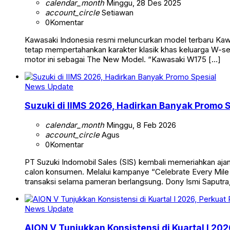
calendar_month
Minggu, 28 Des 2025
account_circle
Setiawan
0
Komentar
Kawasaki Indonesia resmi meluncurkan model terbaru Kawa
tetap mempertahankan karakter klasik khas keluarga W-se
motor ini sebagai The New Model. “Kawasaki W175 […]
News Update
Suzuki di IIMS 2026, Hadirkan Banyak Promo 
calendar_month
Minggu, 8 Feb 2026
account_circle
Agus
0
Komentar
PT Suzuki Indomobil Sales (SIS) kembali memeriahkan aja
calon konsumen. Melalui kampanye “Celebrate Every Mile
transaksi selama pameran berlangsung. Dony Ismi Saputra
News Update
AION V Tunjukkan Konsistensi di Kuartal I 20