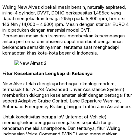
Wuling New Alvez dibekali mesin bensin, naturally aspirated,
inline-4 cylinder, DVVT, DOHC berkapasitas 1,485cc yang
dapat mengeluarkan tenaga 105hp pada 5,800 rpm, bertorsi
143 Nm / (4,000 – 4,600) rpm. Mesin dengan standar EURO 4
ini dipadukan dengan transmisi model CVT.
Perpaduan mesin dan transmisi memberikan keseimbangan
antara performa dan efisiensi dapat membuat pengalaman
berkendara semakin nyaman, terutama saat menghadapi
kemacetan khas kota-kota besar di Indonesia.
Fitur Keselamatan Lengkap di Kelasnya
New Alvez telah dilengkapi berbagai teknologi modern,
termasuk fitur ADAS (Advanced Driver Assistance System)
memberikan dukungan keselamatan aktif dengan berbagai fitur
seperti Adaptive Cruise Control, Lane Departure Warning,
Automatic Emergency Braking, hingga Traffic Jam Assistance.
Untuk konektivitas berupa IoV (Internet of Vehicle)
memungkinkan pengguna mengakses sejumlah fungsi
kendaraan melalui smartphone. Dan tentunya, fitur Wuling
Indonesian Voice Command (WIND) yang memudahkan