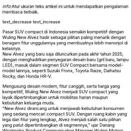
info
Atur ukuran teks artikel ini untuk mendapatkan pengalaman
membaca terbaik.
text_decrease
text_increase
Pasar SUV compact di Indonesia semakin kompetitif dengan
Wuling New Alvez hadir sebagai pilihan paling menarik dengan
beragam fitur unggulannya yang membuatnya lebih menonjol di
kelasnya.
New Alvez yang baru saja diluncurkan pada akhir tahun 2025,
dengan menghadirkan penyegaran desain baru (gril baru, lampu
LED), masuk dalam segmen SUV Compact bersama model-
model lainnya, seperti Suzuki Fronx, Toyota Raize, Daihatsu
Rocky, dan Honda HR-V.
Mengusung desain modern, fitur canggih, serta harga yang
kompetitif, Wuling New Alvez menjadi SUV compact yang
layak dipertimbangkan untuk mobilitas harian maupun
kebutuhan keluarga muda.
“New Alvez dirancang untuk menjawab kebutuhan konsumen
yang sedang mencari compact SUV. Dengan ruang kabin yang
lega dan fitur yang lengkap, Alvez menjadi salah satu pilihan
yang patut dipertimbangkan di segmennya,” ujar Danang
Wiratmoko Product Communication Manager Wuling Motors.