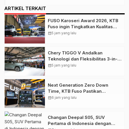
ARTIKEL TERKAIT
FUSO Karoseri Award 2026, KTB
Fuso ingin Tingkatkan Kualitas
Industri Karoseri Dalam Negeri
calendar_month
5 jam yang lalu
Chery TIGGO V Andalkan
Teknologi dan Fleksibilitas 3-in-1
untuk Pasar Indonesia
calendar_month
5 jam yang lalu
Next Generation Zero Down
Time, KTB Fuso Pastikan
Kendaraan Niaga Konsumen tetap
calendar_month
6 jam yang lalu
Beroperasi Optimal
Changan Deepal S05, SUV
Pertama di Indonesia dengan