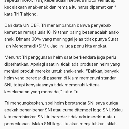
sepeda motor. Nah, keberadaan sepeda motor terhadap
kecelakaan anak-anak dan remaja itu harus diperhatikan,”
kata Tri Tjahjono.
Dari data UNICEF, Tri menambahkan bahwa penyebab
kematian remaja usia 10-19 tahun paling besar adalah anak-
anak. Dimana 30% yang meninggal jelas tidak punya Surat
Izin Mengemudi (SIM). Jadi ini juga perlu kita angkat.
Menurut Tri penggunaan helm saat berkendara juga perlu
diperhatikan. Apalagi saat ini tidak ada produsen helm yang
menjual produk mereka untuk anak-anak. “Bahkan, banyak
helm yang beredar di pasaran di klaim memenuhi standar
SNI, tetapi kenyataannya tidak memenuhi kriteria
keselamatan yang memadai,” tutur Tri.
Tri mengungkapkan, soal helm berstandar SNI saya curiga
apakah benar-benar SNI atau cuma ditempel logo SNI. Kalau
kita membiarkan SNI itu beredar tidak ada inspektur atau
pemeriksaan. Maka SNI Ilegal itu akan menjatuhkan istilah