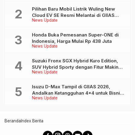
Pilihan Baru Mobil Listrik Wuling New
Cloud EV SE Resmi Melantai di GIIAS
News Update
2026
Honda Buka Pemesanan Super-ONE di
Indonesia, Harga Mulai Rp 438 Juta
News Update
Suzuki Fronx SGX Hybrid Kuro Edition,
SUV Hybrid Sporty dengan Fitur Makin
News Update
Lengkap
Isuzu D-Max Tampil di GIIAS 2026,
Andalkan Ketangguhan 4×4 untuk Bisnis
News Update
dan Petualangan
Beranda
Index Berita