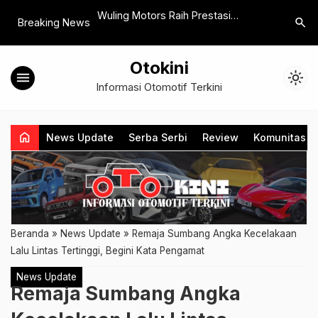
-19, TYCI Gelar
Wuling Motors Raih Prestasi
Indonesia
search
Breaking News
os di Pelabuhan
Gemilang, New BinguoEV Gondol
Perpadua
Penghargaan ‘Iconic Small
Petualan
Otokini
Hatchback EV of the Year’
menu
light_mode
Informasi Otomotif Terkini
home
News Update
Serba Serbi
Review
Komunitas
Beranda
»
News Update
»
Remaja Sumbang Angka Kecelakaan
Lalu Lintas Tertinggi, Begini Kata Pengamat
News Update
Remaja Sumbang Angka