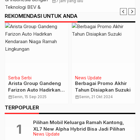
Teknologi BEV & REEV
calendar_month
7 jam yang lalu
REKOMENDASI UNTUK ANDA
Serba Serbi
News Update
Arista Group Gandeng
Berbagai Promo Akhir
Farizon Auto Hadirkan
Tahun Disiapkan Suzuki
Kendaraan Niaga Ramah
calendar_month
Senin, 15 Sep 2025
calendar_month
Senin, 21 Okt 2024
Lingkungan
TERPOPULER
Pilihan Mobil Keluarga Ramah Kantong,
XL7 New Alpha Hybrid Bisa Jadi Pilihan
News Update