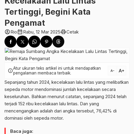
Kecelakaan Lalu Lintas
Tertinggi, Begini Kata
Pengamat
account_circle
calendar_month
print
Rio
Rabu, 12 Mar 2025
Cetak
Atur ukuran teks artikel ini untuk mendapatkan
text_increase
info
text_decrease
pengalaman membaca terbaik.
Sepanjang tahun 2024, kecelakaan lalu lintas yang melibatkan
sepeda motor mendominasi jumlah kecelakaan secara
keseluruhan. Bahkan menurut catatan, sepanjang 2024 telah
terjadi 152 ribu kecelakaan lalu lintas. Dan yang
mencengangkan adalah dari angka tersebut, 76,42% di
dominasi oleh sepeda motor.
Baca juga: