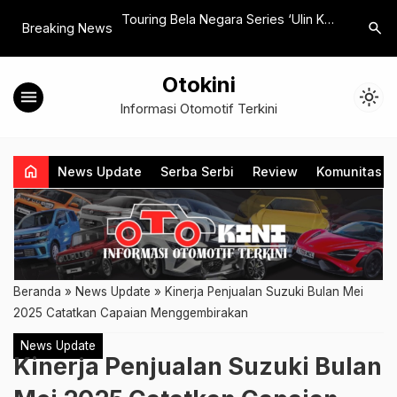
i di GIIAS 2026
Touring Bela Negara Series ‘Ulin Ka
Banyak P
search
Breaking News
at Voucher hingga
Bandung’ Pererat Silaturahmi dan
CI di Jam
Nasionalisme Pecinta Otomotif
Otokini
menu
light_mode
Informasi Otomotif Terkini
home
News Update
Serba Serbi
Review
Komunitas
Beranda
»
News Update
»
Kinerja Penjualan Suzuki Bulan Mei
2025 Catatkan Capaian Menggembirakan
News Update
Kinerja Penjualan Suzuki Bulan