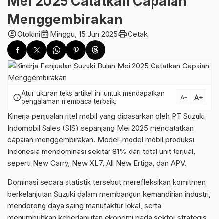
Mei 2025 Catatkan Capaian
Menggembirakan
account_circle
calendar_month
print
Otokini
Minggu, 15 Jun 2025
Cetak
Atur ukuran teks artikel ini untuk mendapatkan
text_increase
info
text_decrease
pengalaman membaca terbaik.
Kinerja penjualan ritel mobil yang dipasarkan oleh PT Suzuki
Indomobil Sales (SIS) sepanjang Mei 2025 mencatatkan
capaian menggembirakan. Model-model mobil produksi
Indonesia mendominasi sekitar 81% dari total unit terjual,
seperti New Carry, New XL7, All New Ertiga, dan APV.
Dominasi secara statistik tersebut merefleksikan komitmen
berkelanjutan Suzuki dalam membangun kemandirian industri,
mendorong daya saing manufaktur lokal, serta
menumbuhkan keberlanjutan ekonomi pada sektor strategis.