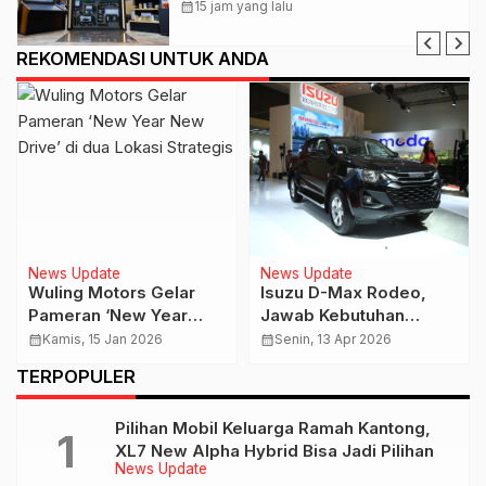
Kendaraan Niaga Konsumen tetap
calendar_month
15 jam yang lalu
Beroperasi Optimal
REKOMENDASI UNTUK ANDA
News Update
News Update
Wuling Motors Gelar
Isuzu D-Max Rodeo,
Pameran ‘New Year
Jawab Kebutuhan
New Drive’ di dua
Berbagai Sektor Industri
calendar_month
Kamis, 15 Jan 2026
calendar_month
Senin, 13 Apr 2026
Lokasi Strategis
di Indonesia
TERPOPULER
Pilihan Mobil Keluarga Ramah Kantong,
XL7 New Alpha Hybrid Bisa Jadi Pilihan
News Update