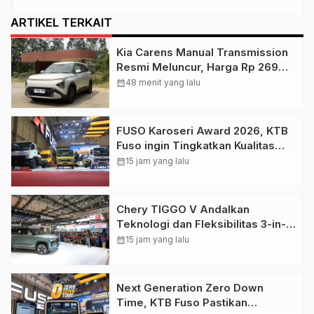
ARTIKEL TERKAIT
Kia Carens Manual Transmission
Resmi Meluncur, Harga Rp 269
Juta
calendar_month
48 menit yang lalu
FUSO Karoseri Award 2026, KTB
Fuso ingin Tingkatkan Kualitas
Industri Karoseri Dalam Negeri
calendar_month
15 jam yang lalu
Chery TIGGO V Andalkan
Teknologi dan Fleksibilitas 3-in-1
untuk Pasar Indonesia
calendar_month
15 jam yang lalu
Next Generation Zero Down
Time, KTB Fuso Pastikan