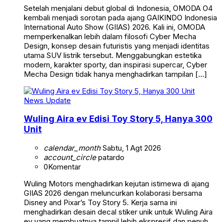
Setelah menjalani debut global di Indonesia, OMODA O4
kembali menjadi sorotan pada ajang GAIKINDO Indonesia
International Auto Show (GIIAS) 2026. Kali ini, OMODA
memperkenalkan lebih dalam filosofi Cyber Mecha
Design, konsep desain futuristis yang menjadi identitas
utama SUV listrik tersebut. Menggabungkan estetika
modern, karakter sporty, dan inspirasi supercar, Cyber
Mecha Design tidak hanya menghadirkan tampilan […]
News Update
Wuling Aira ev Edisi Toy Story 5, Hanya 300
Unit
calendar_month
Sabtu, 1 Agt 2026
account_circle
patardo
0
Komentar
Wuling Motors menghadirkan kejutan istimewa di ajang
GIIAS 2026 dengan meluncurkan kolaborasi bersama
Disney and Pixar’s Toy Story 5. Kerja sama ini
menghadirkan desain decal stiker unik untuk Wuling Aira
ev yang membuatnya tampil lebih ekspresif dan penuh