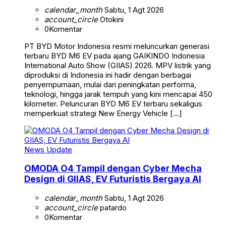
calendar_month
Sabtu, 1 Agt 2026
account_circle
Otokini
0
Komentar
PT BYD Motor Indonesia resmi meluncurkan generasi
terbaru BYD M6 EV pada ajang GAIKINDO Indonesia
International Auto Show (GIIAS) 2026. MPV listrik yang
diproduksi di Indonesia ini hadir dengan berbagai
penyempurnaan, mulai dari peningkatan performa,
teknologi, hingga jarak tempuh yang kini mencapai 450
kilometer. Peluncuran BYD M6 EV terbaru sekaligus
memperkuat strategi New Energy Vehicle […]
News Update
OMODA O4 Tampil dengan Cyber Mecha
Design di GIIAS, EV Futuristis Bergaya AI
calendar_month
Sabtu, 1 Agt 2026
account_circle
patardo
0
Komentar