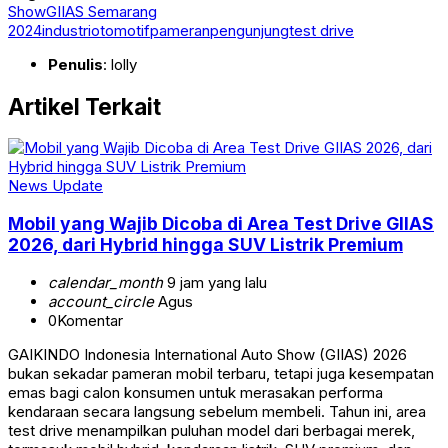
Show
GIIAS Semarang
2024
industri
otomotif
pameran
pengunjung
test drive
Penulis
: lolly
Artikel Terkait
News Update
Mobil yang Wajib Dicoba di Area Test Drive GIIAS
2026, dari Hybrid hingga SUV Listrik Premium
calendar_month
9 jam yang lalu
account_circle
Agus
0
Komentar
GAIKINDO Indonesia International Auto Show (GIIAS) 2026
bukan sekadar pameran mobil terbaru, tetapi juga kesempatan
emas bagi calon konsumen untuk merasakan performa
kendaraan secara langsung sebelum membeli. Tahun ini, area
test drive menampilkan puluhan model dari berbagai merek,