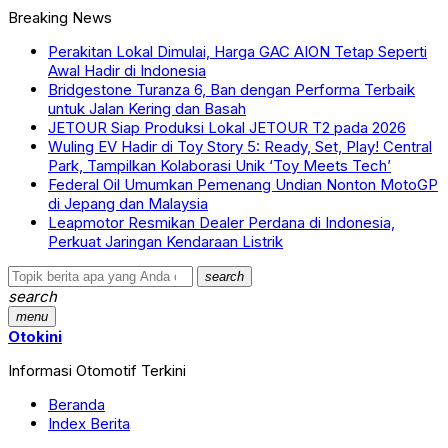
Breaking News
Perakitan Lokal Dimulai, Harga GAC AION Tetap Seperti
Awal Hadir di Indonesia
Bridgestone Turanza 6, Ban dengan Performa Terbaik
untuk Jalan Kering dan Basah
JETOUR Siap Produksi Lokal JETOUR T2 pada 2026
Wuling EV Hadir di Toy Story 5: Ready, Set, Play! Central
Park, Tampilkan Kolaborasi Unik ‘Toy Meets Tech’
Federal Oil Umumkan Pemenang Undian Nonton MotoGP
di Jepang dan Malaysia
Leapmotor Resmikan Dealer Perdana di Indonesia,
Perkuat Jaringan Kendaraan Listrik
search
search
menu
Otokini
Informasi Otomotif Terkini
Beranda
Index Berita