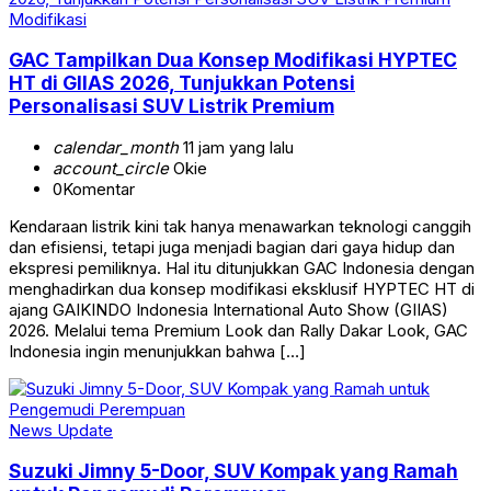
Modifikasi
GAC Tampilkan Dua Konsep Modifikasi HYPTEC
HT di GIIAS 2026, Tunjukkan Potensi
Personalisasi SUV Listrik Premium
calendar_month
11 jam yang lalu
account_circle
Okie
0
Komentar
Kendaraan listrik kini tak hanya menawarkan teknologi canggih
dan efisiensi, tetapi juga menjadi bagian dari gaya hidup dan
ekspresi pemiliknya. Hal itu ditunjukkan GAC Indonesia dengan
menghadirkan dua konsep modifikasi eksklusif HYPTEC HT di
ajang GAIKINDO Indonesia International Auto Show (GIIAS)
2026. Melalui tema Premium Look dan Rally Dakar Look, GAC
Indonesia ingin menunjukkan bahwa […]
News Update
Suzuki Jimny 5-Door, SUV Kompak yang Ramah