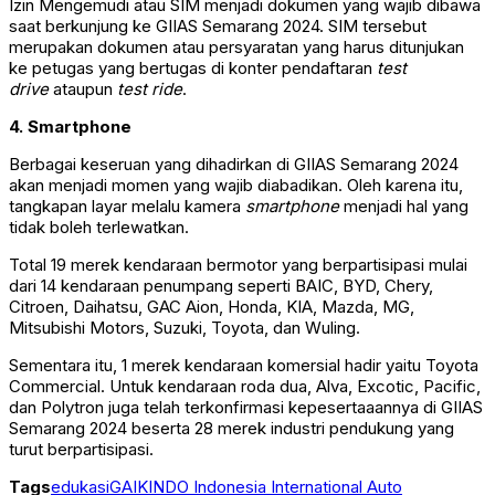
Izin Mengemudi atau SIM menjadi dokumen yang wajib dibawa
saat berkunjung ke GIIAS Semarang 2024. SIM tersebut
merupakan dokumen atau persyaratan yang harus ditunjukan
ke petugas yang bertugas di konter pendaftaran
test
drive
ataupun
test ride
.
4. Smartphone
Berbagai keseruan yang dihadirkan di GIIAS Semarang 2024
akan menjadi momen yang wajib diabadikan. Oleh karena itu,
tangkapan layar melalu kamera
smartphone
menjadi hal yang
tidak boleh terlewatkan.
Total 19 merek kendaraan bermotor yang berpartisipasi mulai
dari 14 kendaraan penumpang seperti BAIC, BYD, Chery,
Citroen, Daihatsu, GAC Aion, Honda, KIA, Mazda, MG,
Mitsubishi Motors, Suzuki, Toyota, dan Wuling.
Sementara itu, 1 merek kendaraan komersial hadir yaitu Toyota
Commercial. Untuk kendaraan roda dua, Alva, Excotic, Pacific,
dan Polytron juga telah terkonfirmasi kepesertaaannya di GIIAS
Semarang 2024 beserta 28 merek industri pendukung yang
turut berpartisipasi.
Tags
edukasi
GAIKINDO Indonesia International Auto