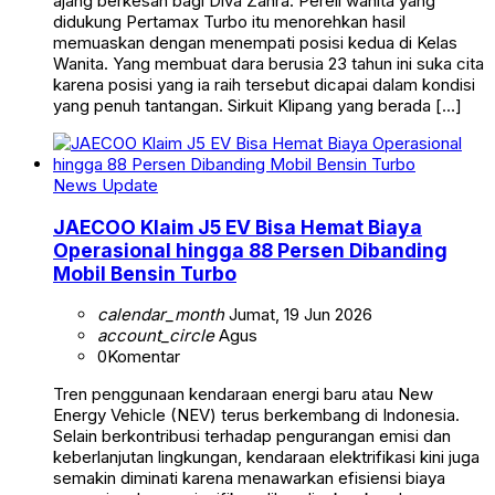
ajang berkesan bagi Diva Zahra. Pereli wanita yang
didukung Pertamax Turbo itu menorehkan hasil
memuaskan dengan menempati posisi kedua di Kelas
Wanita. Yang membuat dara berusia 23 tahun ini suka cita
karena posisi yang ia raih tersebut dicapai dalam kondisi
yang penuh tantangan. Sirkuit Klipang yang berada […]
News Update
JAECOO Klaim J5 EV Bisa Hemat Biaya
Operasional hingga 88 Persen Dibanding
Mobil Bensin Turbo
calendar_month
Jumat, 19 Jun 2026
account_circle
Agus
0
Komentar
Tren penggunaan kendaraan energi baru atau New
Energy Vehicle (NEV) terus berkembang di Indonesia.
Selain berkontribusi terhadap pengurangan emisi dan
keberlanjutan lingkungan, kendaraan elektrifikasi kini juga
semakin diminati karena menawarkan efisiensi biaya