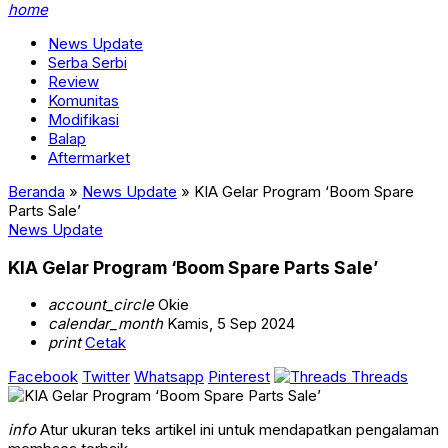
home
News Update
Serba Serbi
Review
Komunitas
Modifikasi
Balap
Aftermarket
Beranda
»
News Update
»
KIA Gelar Program ‘Boom Spare
Parts Sale’
News Update
KIA Gelar Program ‘Boom Spare Parts Sale’
account_circle
Okie
calendar_month
Kamis, 5 Sep 2024
print
Cetak
Facebook
Twitter
Whatsapp
Pinterest
Threads
info
Atur ukuran teks artikel ini untuk mendapatkan pengalaman