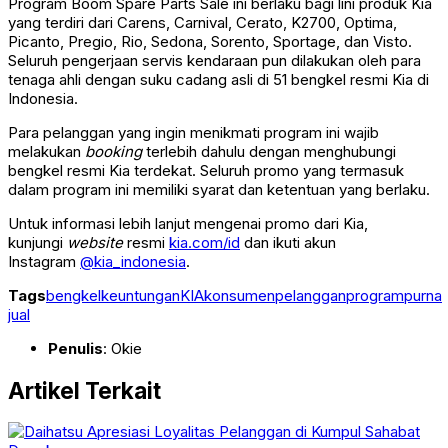
Program Boom Spare Parts Sale ini berlaku bagi lini produk Kia
yang terdiri dari Carens, Carnival, Cerato, K2700, Optima,
Picanto, Pregio, Rio, Sedona, Sorento, Sportage, dan Visto.
Seluruh pengerjaan servis kendaraan pun dilakukan oleh para
tenaga ahli dengan suku cadang asli di 51 bengkel resmi Kia di
Indonesia.
Para pelanggan yang ingin menikmati program ini wajib
melakukan
booking
terlebih dahulu dengan menghubungi
bengkel resmi Kia terdekat. Seluruh promo yang termasuk
dalam program ini memiliki syarat dan ketentuan yang berlaku.
Untuk informasi lebih lanjut mengenai promo dari Kia,
kunjungi
website
resmi
kia.com/id
dan ikuti akun
Instagram
@kia_indonesia
.
Tags
bengkel
keuntungan
KIA
konsumen
pelanggan
program
purna
jual
Penulis
: Okie
Artikel Terkait