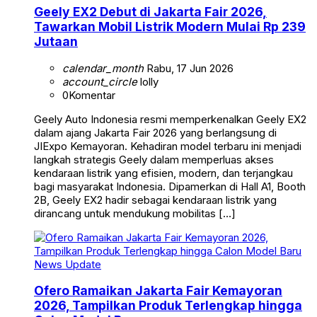
Geely EX2 Debut di Jakarta Fair 2026,
Tawarkan Mobil Listrik Modern Mulai Rp 239
Jutaan
calendar_month
Rabu, 17 Jun 2026
account_circle
lolly
0
Komentar
Geely Auto Indonesia resmi memperkenalkan Geely EX2
dalam ajang Jakarta Fair 2026 yang berlangsung di
JIExpo Kemayoran. Kehadiran model terbaru ini menjadi
langkah strategis Geely dalam memperluas akses
kendaraan listrik yang efisien, modern, dan terjangkau
bagi masyarakat Indonesia. Dipamerkan di Hall A1, Booth
2B, Geely EX2 hadir sebagai kendaraan listrik yang
dirancang untuk mendukung mobilitas […]
News Update
Ofero Ramaikan Jakarta Fair Kemayoran
2026, Tampilkan Produk Terlengkap hingga