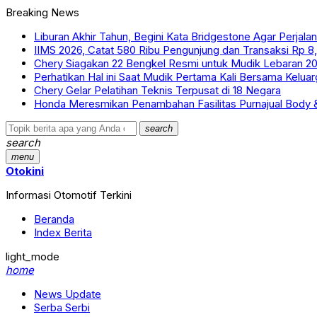
Breaking News
Liburan Akhir Tahun, Begini Kata Bridgestone Agar Perjal
IIMS 2026, Catat 580 Ribu Pengunjung dan Transaksi Rp 8,7
Chery Siagakan 22 Bengkel Resmi untuk Mudik Lebaran 2
Perhatikan Hal ini Saat Mudik Pertama Kali Bersama Keluar
Chery Gelar Pelatihan Teknis Terpusat di 18 Negara
Honda Meresmikan Penambahan Fasilitas Purnajual Body &
search
search
menu
Otokini
Informasi Otomotif Terkini
Beranda
Index Berita
light_mode
home
News Update
Serba Serbi