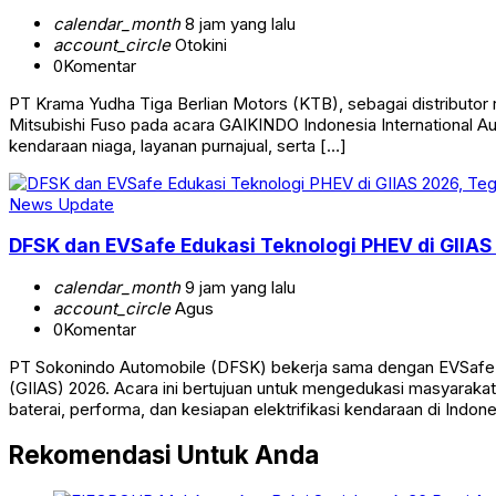
calendar_month
8 jam yang lalu
account_circle
Otokini
0
Komentar
PT Krama Yudha Tiga Berlian Motors (KTB), sebagai distributor 
Mitsubishi Fuso pada acara GAIKINDO Indonesia International A
kendaraan niaga, layanan purnajual, serta […]
News Update
DFSK dan EVSafe Edukasi Teknologi PHEV di GIIA
calendar_month
9 jam yang lalu
account_circle
Agus
0
Komentar
PT Sokonindo Automobile (DFSK) bekerja sama dengan EVSafe I
(GIIAS) 2026. Acara ini bertujuan untuk mengedukasi masyaraka
baterai, performa, dan kesiapan elektrifikasi kendaraan di Indo
Rekomendasi Untuk Anda