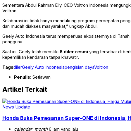
Sementara Abdul Rahman Elly, CEO Voltron Indonesia mengungka
Voltron.
Kolaborasi ini tidak hanya mendukung program percepatan pengg
dan mudah diakses masyarakat,” ungkap Abdul.
Geely Auto Indonesia terus memperluas ekosistemnya di Tanah 
pengguna.
Saat ini, Geely telah memiliki
6 diler resmi
yang tersebar di ber
kepemilikan kendaraan tanpa khawatir.
Tags
diler
Geely Auto Indonesia
pengisian daya
Voltron
Penulis
: Setiawan
Artikel Terkait
News Update
Honda Buka Pemesanan Super-ONE di Indonesia, H
calendar_month
6 jam yang lalu