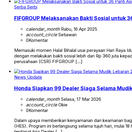
Serba Serbi
FIFGROUP Melaksanakan Bakti Sosial untuk 36
calendar_month
Rabu, 16 Apr 2025
account_circle
Setiawan
0
Komentar
Memasuki momen Halal Bihalal usai perayaan Hari Raya Idul
dengan melakukan bakti sosial lebih dari Rp 360 juta kepad
perusahaan (CSR) FIFGROUP […]
News Update
Honda Siapkan 99 Dealer Siaga Selama Mudi
calendar_month
Selasa, 17 Mar 2026
account_circle
Okie
0
Komentar
Dalam upaya memberikan kenyamanan dan keamanan bagi 
(HES). Program ini berlangsung selama tujuh hari, mulai 18 h
terdapat tiga Dealer […]