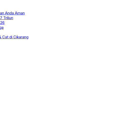
anan Anda Aman
 Triliun
026
ga
 Cat di Cikarang