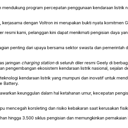
 mendukung program percepatan penggunaan kendaraan listrik nasi
 kerjasama dengan Voltron ini merupakan bukti nyata komitmen Ge
diler resmi kami, pelanggan kini dapat menikmati pengisian daya 
bagian penting dari upaya bersama sektor swasta dan pemerintah d
as jaringan
charging station
di seluruh diler resmi Geely di berb
an pengembangan ekosistem kendaraan listrik nasional, sejalan d
teknologi kendaraan listrik yang mumpuni dan inovatif untuk mendu
e Battery.
awarkan keunggulan dalam hal ketahanan umur, kecepatan pengisi
pu mencegah korsleting dan risiko kebakaran saat kerusakan fisik
 tahan hingga 3.500 siklus pengisian dan memungkinkan pemakaian 