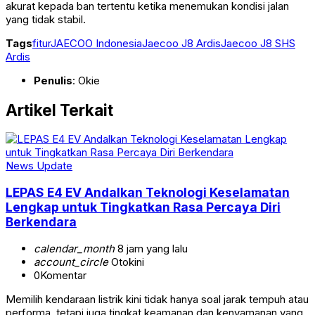
akurat kepada ban tertentu ketika menemukan kondisi jalan
yang tidak stabil.
Tags
fitur
JAECOO Indonesia
Jaecoo J8 Ardis
Jaecoo J8 SHS
Ardis
Penulis
: Okie
Artikel Terkait
News Update
LEPAS E4 EV Andalkan Teknologi Keselamatan
Lengkap untuk Tingkatkan Rasa Percaya Diri
Berkendara
calendar_month
8 jam yang lalu
account_circle
Otokini
0
Komentar
Memilih kendaraan listrik kini tidak hanya soal jarak tempuh atau
performa, tetapi juga tingkat keamanan dan kenyamanan yang