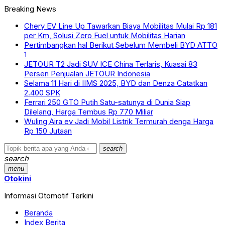
Breaking News
Chery EV Line Up Tawarkan Biaya Mobilitas Mulai Rp 181
per Km, Solusi Zero Fuel untuk Mobilitas Harian
Pertimbangkan hal Berikut Sebelum Membeli BYD ATTO
1
JETOUR T2 Jadi SUV ICE China Terlaris, Kuasai 83
Persen Penjualan JETOUR Indonesia
Selama 11 Hari di IIMS 2025, BYD dan Denza Catatkan
2.400 SPK
Ferrari 250 GTO Putih Satu-satunya di Dunia Siap
Dilelang, Harga Tembus Rp 770 Miliar
Wuling Aira ev Jadi Mobil Listrik Termurah denga Harga
Rp 150 Jutaan
search
search
menu
Otokini
Informasi Otomotif Terkini
Beranda
Index Berita