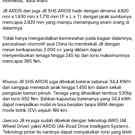
Indonesia,” kata Ilham.
J8 ARDIS dan juga J8 SHS ARDIS hadir dengan dimensi 4.820
mm x 1.930 mm x 1.710 mm (P x L x T) dengan jarak sumbunya
mencapai 2.820 mm yang mampu menampung enam orang di
dalamnya.
Tidak hanya mengandalkan kemewahan pada bagian dalamnya,
perusahaan otomotif asal China itu membekali J8 dengan
mesin berkapasitas 2.000 cc yang diklaim dapat
menyemburkan tenaga hingga 245 hp dan torsi maksimumnya
mencapai 385 Nm.
Khusus J8 SHS ARDIS juga dibekali baterai sebesar 34,4 KWH
dan sanggup menepuh jarak hingga 1.400 km dalam sekali
pengisian bensin penuh. Tenaga yang dihasilkan tembus 530hp
dan torsi 650 Nm. Bahkan kapasitas baterainya yang 34,4 kWh
dapat menjadikan mobil ini bisa berjalan tanpa BBM dengan
mode listrik (EV) sejauh 180 km.
Jaecoo J8 ini juga sudah dibekali dengan teknologi AWD (All
Wheel Drive) yakni ARDIS (All-Road Drive Intelligent System).
Teknologi pintar itu nantinya dapat menyalurkan torsi yang lebih