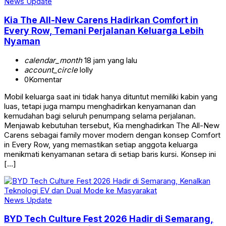
News Update
Kia The All-New Carens Hadirkan Comfort in
Every Row, Temani Perjalanan Keluarga Lebih
Nyaman
calendar_month
18 jam yang lalu
account_circle
lolly
0
Komentar
Mobil keluarga saat ini tidak hanya dituntut memiliki kabin yang
luas, tetapi juga mampu menghadirkan kenyamanan dan
kemudahan bagi seluruh penumpang selama perjalanan.
Menjawab kebutuhan tersebut, Kia menghadirkan The All-New
Carens sebagai family mover modern dengan konsep Comfort
in Every Row, yang memastikan setiap anggota keluarga
menikmati kenyamanan setara di setiap baris kursi. Konsep ini
[…]
News Update
BYD Tech Culture Fest 2026 Hadir di Semarang,