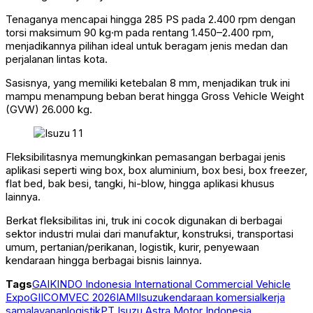
Tenaganya mencapai hingga 285 PS pada 2.400 rpm dengan
torsi maksimum 90 kg·m pada rentang 1.450–2.400 rpm,
menjadikannya pilihan ideal untuk beragam jenis medan dan
perjalanan lintas kota.
Sasisnya, yang memiliki ketebalan 8 mm, menjadikan truk ini
mampu menampung beban berat hingga Gross Vehicle Weight
(GVW) 26.000 kg.
Fleksibilitasnya memungkinkan pemasangan berbagai jenis
aplikasi seperti wing box, box aluminium, box besi, box freezer,
flat bed, bak besi, tangki, hi-blow, hingga aplikasi khusus
lainnya.
Berkat fleksibilitas ini, truk ini cocok digunakan di berbagai
sektor industri mulai dari manufaktur, konstruksi, transportasi
umum, pertanian/perikanan, logistik, kurir, penyewaan
kendaraan hingga berbagai bisnis lainnya.
Tags
GAIKINDO Indonesia International Commercial Vehicle
Expo
GIICOMVEC 2026
IAMI
Isuzu
kendaraan komersial
kerja
sama
layanan
logistik
PT Isuzu Astra Motor Indonesia