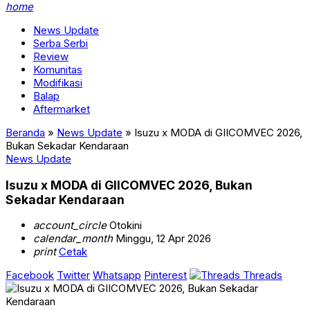
home
News Update
Serba Serbi
Review
Komunitas
Modifikasi
Balap
Aftermarket
Beranda
»
News Update
»
Isuzu x MODA di GIICOMVEC 2026,
Bukan Sekadar Kendaraan
News Update
Isuzu x MODA di GIICOMVEC 2026, Bukan
Sekadar Kendaraan
account_circle
Otokini
calendar_month
Minggu, 12 Apr 2026
print
Cetak
Facebook
Twitter
Whatsapp
Pinterest
Threads