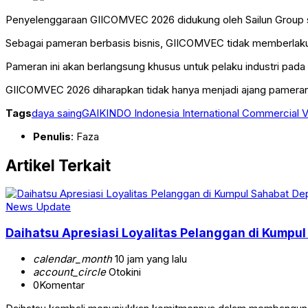
Penyelenggaraan GIICOMVEC 2026 didukung oleh Sailun Group s
Sebagai pameran berbasis bisnis, GIICOMVEC tidak memberlakukan
Pameran ini akan berlangsung khusus untuk pelaku industri pada 8–
GIICOMVEC 2026 diharapkan tidak hanya menjadi ajang pameran, 
Tags
daya saing
GAIKINDO Indonesia International Commercial V
Penulis
: Faza
Artikel Terkait
News Update
Daihatsu Apresiasi Loyalitas Pelanggan di Kumpu
calendar_month
10 jam yang lalu
account_circle
Otokini
0
Komentar