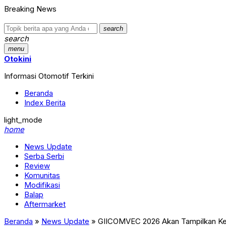
Breaking News
search
search
menu
Otokini
Informasi Otomotif Terkini
Beranda
Index Berita
light_mode
home
News Update
Serba Serbi
Review
Komunitas
Modifikasi
Balap
Aftermarket
Beranda
»
News Update
»
GIICOMVEC 2026 Akan Tampilkan Keku