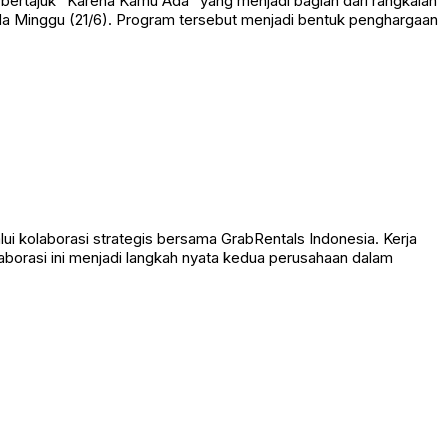
ertajuk “Karena Kamu Ada” yang menjadi bagian dari rangkaian
ada Minggu (21/6). Program tersebut menjadi bentuk penghargaan
 kolaborasi strategis bersama GrabRentals Indonesia. Kerja
laborasi ini menjadi langkah nyata kedua perusahaan dalam