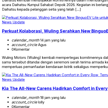
Daihatsu kembali menunjukkan komitmennya dalam membangun hu
acara Daihatsu Kumpul Sahabat Depok 2026. Kegiatan ini berlan
Daihatsu kepada pelanggan setia yang telah […]
News Update
Perkuat Kolaborasi, Wuling Serahkan New BinguoE
calendar_month
14 jam yang lalu
account_circle
Agus
0
Komentar
Wuling Motors (Wuling) kembali mempertegas komitmennya dalam
sama tersebut ditandai dengan seremoni serah terima armada ken
memperluas pemanfaatan kendaraan listrik sekaligus memperkua
News Update
Kia The All-New Carens Hadirkan Comfort in Ever
calendar_month
18 jam yang lalu
account_circle
lolly
0
Komentar