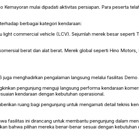
po Kemayoran mulai dipadati aktivitas persiapan. Para peserta 
erhadap berbagai kategori kendaraan:
au light commercial vehicle (LCV). Sejumlah merek besar seperti 
komersial berat dan alat berat. Merek global seperti Hino Motors,
juga menghadirkan pengalaman langsung melalui fasilitas Demo A
ngkinkan pengunjung menguji langsung performa kendaraan komers
esuaian kendaraan dengan kebutuhan operasional.
mberikan ruang bagi pengunjung untuk mengamati detail teknis ken
a fasilitas ini dirancang untuk membantu pengunjung dalam men
kan bahwa pilihan mereka benar-benar sesuai dengan kebutuhan 