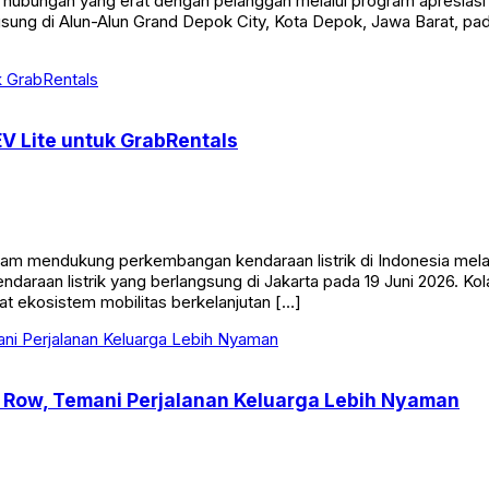
bungan yang erat dengan pelanggan melalui program apresiasi b
gsung di Alun-Alun Grand Depok City, Kota Depok, Jawa Barat, p
V Lite untuk GrabRentals
 mendukung perkembangan kendaraan listrik di Indonesia melalui
daraan listrik yang berlangsung di Jakarta pada 19 Juni 2026. Ko
t ekosistem mobilitas berkelanjutan […]
y Row, Temani Perjalanan Keluarga Lebih Nyaman