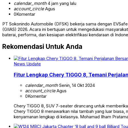
calendar_month
4 jam yang lalu
account_circle
Agus
0
Komentar
PT Sokonindo Automobile (DFSK) bekerja sama dengan EVSafe I
(GIIAS) 2026. Acara ini bertujuan untuk mengedukasi masyaraka
baterai, performa, dan kesiapan elektrifikasi kendaraan di Indo
Rekomendasi Untuk Anda
News Update
Fitur Lengkap Chery TIGGO 8, Temani Perjal
calendar_month
Senin, 14 Okt 2024
account_circle
Agus
0
Komentar
Chery TIGGO 8, SUV 7-seater dirancang untuk memberikan
Chery TIGGO 8 menawarkan nilai tambah yang luar biasa, me
kenyamanan lengkap di kelasnya. Mohamad Ilham Pratama