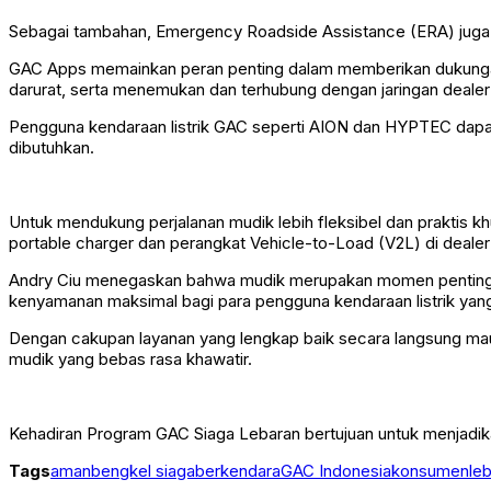
Sebagai tambahan, Emergency Roadside Assistance (ERA) juga te
GAC Apps memainkan peran penting dalam memberikan dukungan 
darurat, serta menemukan dan terhubung dengan jaringan dealer s
Pengguna kendaraan listrik GAC seperti AION dan HYPTEC dapat 
dibutuhkan.
Untuk mendukung perjalanan mudik lebih fleksibel dan praktis 
portable charger dan perangkat Vehicle-to-Load (V2L) di deal
Andry Ciu menegaskan bahwa mudik merupakan momen penting b
kenyamanan maksimal bagi para pengguna kendaraan listrik yang
Dengan cakupan layanan yang lengkap baik secara langsung ma
mudik yang bebas rasa khawatir.
Kehadiran Program GAC Siaga Lebaran bertujuan untuk menjadik
Tags
aman
bengkel siaga
berkendara
GAC Indonesia
konsumen
le