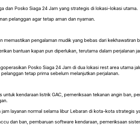
ga dan Posko Siaga 24 Jam yang strategis di lokasi-lokasi utama.
lanan pelanggan agar tetap aman dan nyaman.
in memastikan pengalaman mudik yang bebas dari kekhawatiran b
kan bantuan kapan pun diperlukan, terutama dalam perjalanan ja
perasikan Posko Siaga 24 Jam di dua lokasi rest area utama jalur
pelanggan tetap prima sebelum melanjutkan perjalanan.
s untuk kendaraan listrik GAC, pemeriksaan tekanan angin ban, p
gan.
m layanan normal selama libur Lebaran di kota-kota strategis yang
accu dan ban, pembaruan software kendaraan, pemeriksaan sistem