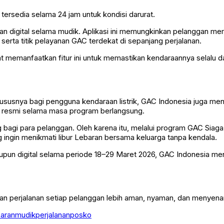
rsedia selama 24 jam untuk kondisi darurat.
digital selama mudik. Aplikasi ini memungkinkan pelanggan mem
erta titik pelayanan GAC terdekat di sepanjang perjalanan.
memanfaatkan fitur ini untuk memastikan kendaraannya selalu da
khususnya bagi pengguna kendaraan listrik, GAC Indonesia juga m
er resmi selama masa program berlangsung.
agi para pelanggan. Oleh karena itu, melalui program GAC Sia
 ingin menikmati libur Lebaran bersama keluarga tanpa kendala.
upun digital selama periode 18–29 Maret 2026, GAC Indonesia 
an perjalanan setiap pelanggan lebih aman, nyaman, dan menyena
baran
mudik
perjalanan
posko