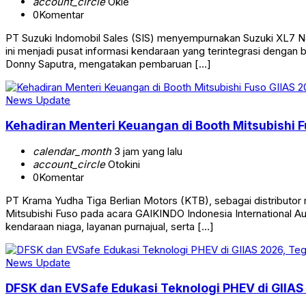
account_circle
Okie
0
Komentar
PT Suzuki Indomobil Sales (SIS) menyempurnakan Suzuki XL7 New 
ini menjadi pusat informasi kendaraan yang terintegrasi dengan
Donny Saputra, mengatakan pembaruan […]
News Update
Kehadiran Menteri Keuangan di Booth Mitsubishi 
calendar_month
3 jam yang lalu
account_circle
Otokini
0
Komentar
PT Krama Yudha Tiga Berlian Motors (KTB), sebagai distributor 
Mitsubishi Fuso pada acara GAIKINDO Indonesia International A
kendaraan niaga, layanan purnajual, serta […]
News Update
DFSK dan EVSafe Edukasi Teknologi PHEV di GIIA