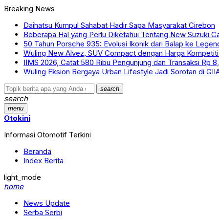
Breaking News
Daihatsu Kumpul Sahabat Hadir Sapa Masyarakat Cirebon
Beberapa Hal yang Perlu Diketahui Tentang New Suzuki Ca
50 Tahun Porsche 935: Evolusi Ikonik dari Balap ke Legen
Wuling New Alvez, SUV Compact dengan Harga Kompetiti
IIMS 2026, Catat 580 Ribu Pengunjung dan Transaksi Rp 8,7
Wuling Eksion Bergaya Urban Lifestyle Jadi Sorotan di GI
search
search
menu
Otokini
Informasi Otomotif Terkini
Beranda
Index Berita
light_mode
home
News Update
Serba Serbi