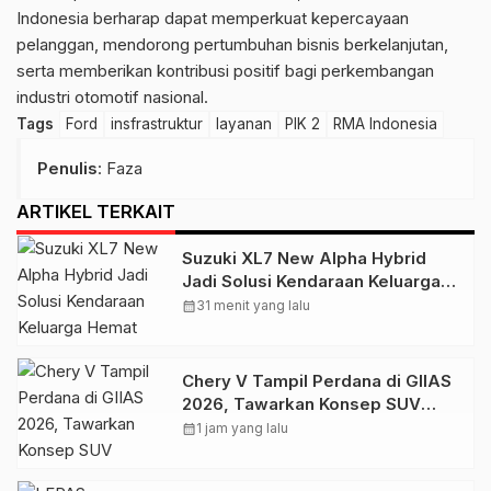
Indonesia berharap dapat memperkuat kepercayaan
pelanggan, mendorong pertumbuhan bisnis berkelanjutan,
serta memberikan kontribusi positif bagi perkembangan
industri otomotif nasional.
Tags
Ford
insfrastruktur
layanan
PIK 2
RMA Indonesia
Penulis
: Faza
ARTIKEL TERKAIT
Suzuki XL7 New Alpha Hybrid
Jadi Solusi Kendaraan Keluarga
Hemat Energi di GIIAS 2026
calendar_month
31 menit yang lalu
Chery V Tampil Perdana di GIIAS
2026, Tawarkan Konsep SUV
Futuristis untuk Mobilitas Modern
calendar_month
1 jam yang lalu