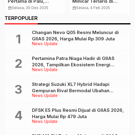
Pertama di Palu,
Minicar Terlaris di
Perkuat Ekspansi di
Jepang Tahun 2024
calendar_month
Selasa, 30 Des 2025
calendar_month
Selasa, 4 Feb 2025
Indonesia Timur
TERPOPULER
Changan Nevo Q05 Resmi Meluncur di
GIIAS 2026, Harga Mulai Rp 309 Juta
News Update
Pertamina Patra Niaga Hadir di GIIAS
2026, Tampilkan Ekosistem Energi
News Update
Terintegrasi Lewat MyPertamina
Strategi Suzuki XL7 Hybrid Hadapi
Gempuran Rival Bermodal Ubahan
News Update
Eksterior dan Interior
DFSK E5 Plus Resmi Dijual di GIIAS 2026,
Harga Mulai Rp 479 Juta
News Update