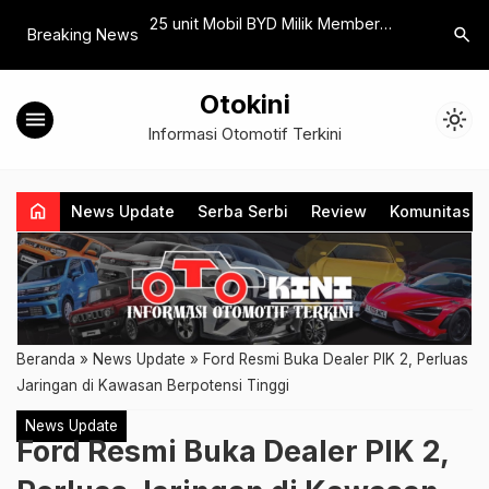
rkan Program
25 unit Mobil BYD Milik Member
Auto2000
search
Breaking News
adan 2026 untuk
BEYOND Turing Jakarta-Malang
Jam Sela
 dan Jeep
Otokini
menu
light_mode
Informasi Otomotif Terkini
home
News Update
Serba Serbi
Review
Komunitas
Beranda
»
News Update
»
Ford Resmi Buka Dealer PIK 2, Perluas
Jaringan di Kawasan Berpotensi Tinggi
News Update
Ford Resmi Buka Dealer PIK 2,