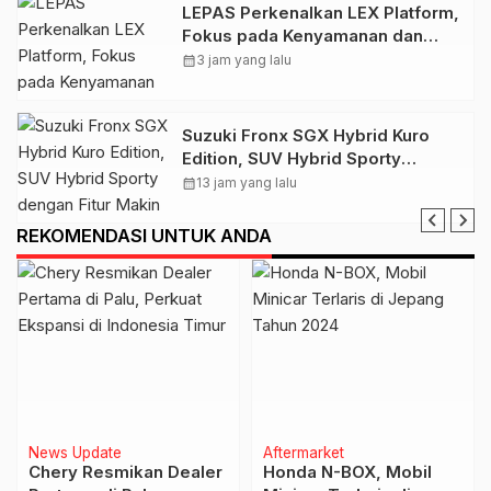
LEPAS Perkenalkan LEX Platform,
Fokus pada Kenyamanan dan
Efisiensi Berkendara
calendar_month
3 jam yang lalu
Suzuki Fronx SGX Hybrid Kuro
Edition, SUV Hybrid Sporty
dengan Fitur Makin Lengkap
calendar_month
13 jam yang lalu
REKOMENDASI UNTUK ANDA
News Update
Aftermarket
Chery Resmikan Dealer
Honda N-BOX, Mobil