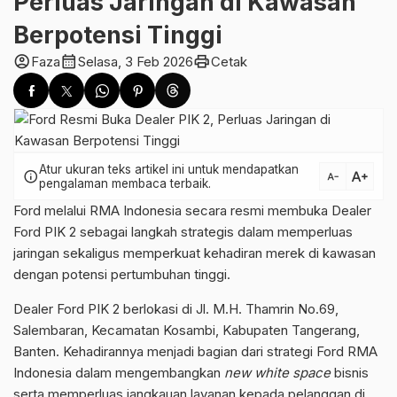
Perluas Jaringan di Kawasan
Berpotensi Tinggi
account_circle
calendar_month
print
Faza
Selasa, 3 Feb 2026
Cetak
Atur ukuran teks artikel ini untuk mendapatkan
text_increase
info
text_decrease
pengalaman membaca terbaik.
Ford melalui RMA Indonesia secara resmi membuka Dealer
Ford PIK 2 sebagai langkah strategis dalam memperluas
jaringan sekaligus memperkuat kehadiran merek di kawasan
dengan potensi pertumbuhan tinggi.
Dealer Ford PIK 2 berlokasi di Jl. M.H. Thamrin No.69,
Salembaran, Kecamatan Kosambi, Kabupaten Tangerang,
Banten. Kehadirannya menjadi bagian dari strategi Ford RMA
Indonesia dalam mengembangkan
new white space
bisnis
serta memperluas jangkauan layanan kepada pelanggan di