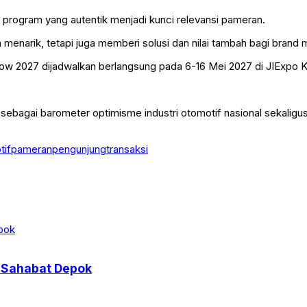
program yang autentik menjadi kunci relevansi pameran.
enarik, tetapi juga memberi solusi dan nilai tambah bagi brand 
how 2027 dijadwalkan berlangsung pada 6-16 Mei 2027 di JIExpo 
i sebagai barometer optimisme industri otomotif nasional sekal
tif
pameran
pengunjung
transaksi
l Sahabat Depok