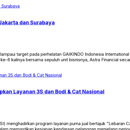
4 Jakarta dan Surabaya
melampaui target pada perhelatan GAIKINDO Indonesia Internationa
e-6 kalinya bersama sepuluh unit bisnisnya, Astra Financial secar
kan Layanan 3S dan Bodi & Cat Nasional
) menghadirkan program layanan purna jual bertajuk “Lebaran Cam
dalam memastikan kesiapan kendaraan pelanggan menjelang per