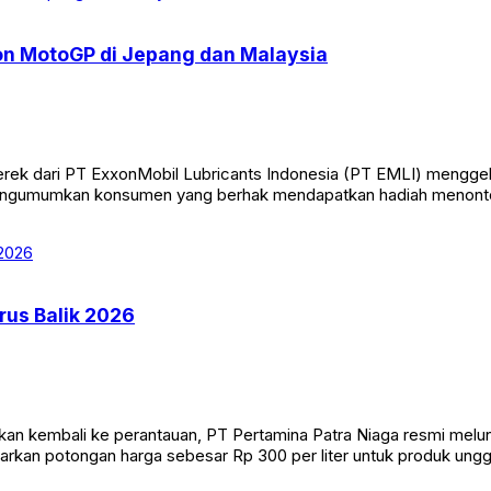
n MotoGP di Jepang dan Malaysia
ni merek dari PT ExxonMobil Lubricants Indonesia (PT EMLI) meng
h mengumumkan konsumen yang berhak mendapatkan hadiah menonto
rus Balik 2026
n kembali ke perantauan, PT Pertamina Patra Niaga resmi melu
arkan potongan harga sebesar Rp 300 per liter untuk produk ungg