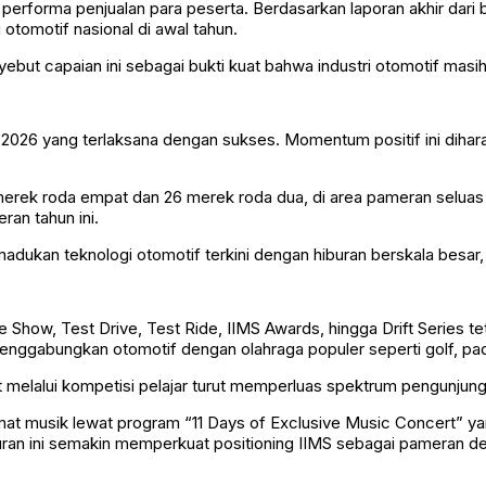
rforma penjualan para peserta. Berdasarkan laporan akhir dari br
 otomotif nasional di awal tahun.
t capaian ini sebagai bukti kuat bahwa industri otomotif masih 
2026 yang terlaksana dengan sukses. Momentum positif ini diha
6 merek roda empat dan 26 merek roda dua, di area pameran seluas
an tahun ini.
dukan teknologi otomotif terkini dengan hiburan berskala besar,
ite Show, Test Drive, Test Ride, IIMS Awards, hingga Drift Series 
nggabungkan otomotif dengan olahraga populer seperti golf, pade
 melalui kompetisi pelajar turut memperluas spektrum pengunjung, 
mat musik lewat program “11 Days of Exclusive Music Concert” ya
hiburan ini semakin memperkuat positioning IIMS sebagai pameran