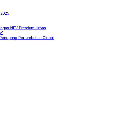
S 2025
ringan NEV Premium Urban
y’
di Penopang Pertumbuhan Global