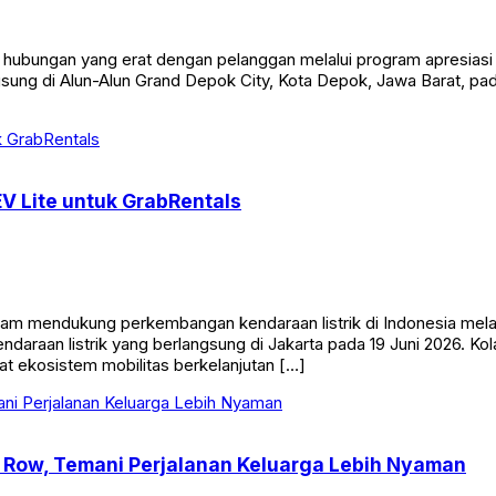
bungan yang erat dengan pelanggan melalui program apresiasi b
gsung di Alun-Alun Grand Depok City, Kota Depok, Jawa Barat, p
V Lite untuk GrabRentals
 mendukung perkembangan kendaraan listrik di Indonesia melalui
daraan listrik yang berlangsung di Jakarta pada 19 Juni 2026. Ko
t ekosistem mobilitas berkelanjutan […]
y Row, Temani Perjalanan Keluarga Lebih Nyaman