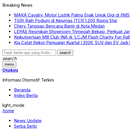
Breaking News
MAKA Cavalry, Motor Listrik Paling Enak Unjuk Gigi di IIM
TGRI Raih Podium di Kejurnas ITCR 1.200 Rising Star
Chery Tanggap Bencana Banjir di Kota Medan
LEPAS Resmikan Showroom Trimegah Bekasi, Perkuat Ja
Keikutsertaan MB Club INA di ‘LCJM Flash Charity Fun Rall
Kia Catat Rekor Penjualan Kuartal I 2026, SUV dan EV Ja
search
search
menu
Otokini
Informasi Otomotif Terkini
Beranda
Index Berita
light_mode
home
News Update
Serba Serbi