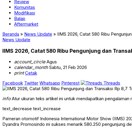
Review
Komunitas
Modifikasi
Balap
Aftermarket
Beranda
»
News Update
»
IIMS 2026, Catat 580 Ribu Pengunjung
News Update
IIMS 2026, Catat 580 Ribu Pengunjung dan Transaks
account_circle
Agus
calendar_month
Sabtu, 21 Feb 2026
print
Cetak
Facebook
Twitter
Whatsapp
Pinterest
Threads
info
Atur ukuran teks artikel ini untuk mendapatkan pengalaman
text_decrease
text_increase
Pameran otomotif Indonesia International Motor Show (IIMS) 2026
Dyandra Promosindo ini sukses menarik 580.250 pengunjung denga