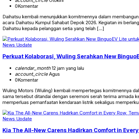
account_circle
Otokini
0
Komentar
Daihatsu kembali menunjukkan komitmennya dalam membangun hu
acara Daihatsu Kumpul Sahabat Depok 2026. Kegiatan ini berlan
Daihatsu kepada pelanggan setia yang telah […]
News Update
Perkuat Kolaborasi, Wuling Serahkan New BinguoE
calendar_month
12 jam yang lalu
account_circle
Agus
0
Komentar
Wuling Motors (Wuling) kembali mempertegas komitmennya dalam
sama tersebut ditandai dengan seremoni serah terima armada ken
memperluas pemanfaatan kendaraan listrik sekaligus memperkua
News Update
Kia The All-New Carens Hadirkan Comfort in Ever