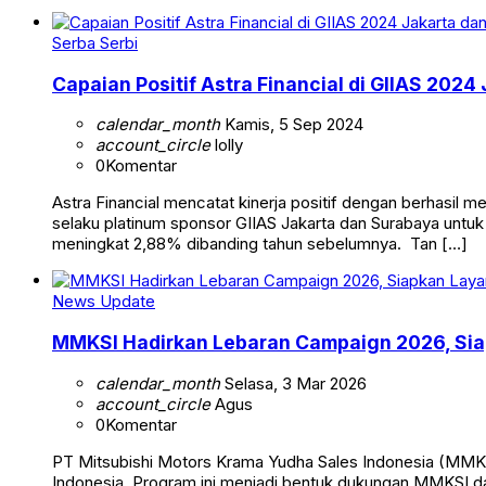
Serba Serbi
Capaian Positif Astra Financial di GIIAS 202
calendar_month
Kamis, 5 Sep 2024
account_circle
lolly
0
Komentar
Astra Financial mencatat kinerja positif dengan berhasil 
selaku platinum sponsor GIIAS Jakarta dan Surabaya untuk k
meningkat 2,88% dibanding tahun sebelumnya. Tan […]
News Update
MMKSI Hadirkan Lebaran Campaign 2026, Siap
calendar_month
Selasa, 3 Mar 2026
account_circle
Agus
0
Komentar
PT Mitsubishi Motors Krama Yudha Sales Indonesia (MMKSI
Indonesia. Program ini menjadi bentuk dukungan MMKSI 