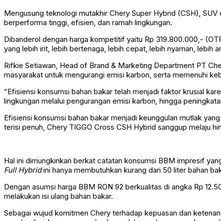
Mengusung teknologi mutakhir Chery Super Hybrid (CSH), SUV cro
berperforma tinggi, efisien, dan ramah lingkungan.
Dibanderol dengan harga kompetitif yaitu Rp 319.800.000,- (O
yang lebih irit, lebih bertenaga, lebih cepat, lebih nyaman, lebih 
Rifkie Setiawan, Head of Brand & Marketing Department PT Ch
masyarakat untuk mengurangi emisi karbon, serta memenuhi k
“Efisiensi konsumsi bahan bakar telah menjadi faktor krusial k
lingkungan melalui pengurangan emisi karbon, hingga peningkata
Efisiensi konsumsi bahan bakar menjadi keunggulan mutlak yang d
terisi penuh, Chery TIGGO Cross CSH Hybrid sanggup melaju hin
Hal ini dimungkinkan berkat catatan konsumsi BBM impresif yang 
Full Hybrid
ini hanya membutuhkan kurang dari 50 liter bahan b
Dengan asumsi harga BBM RON 92 berkualitas di angka Rp 12.500 p
melakukan isi ulang bahan bakar.
Sebagai wujud komitmen Chery terhadap kepuasan dan ketenang