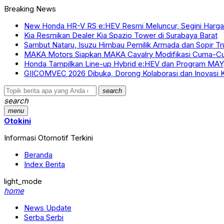
Breaking News
New Honda HR-V RS e:HEV Resmi Meluncur, Segini Harg
Kia Resmikan Dealer Kia Spazio Tower di Surabaya Barat
Sambut Nataru, Isuzu Himbau Pemilik Armada dan Sopir Tr
MAKA Motors Siapkan MAKA Cavalry Modifikasi Cuma-C
Honda Tampilkan Line-up Hybrid e:HEV dan Program MAYg
GIICOMVEC 2026 Dibuka, Dorong Kolaborasi dan Inovasi K
search
search
menu
Otokini
Informasi Otomotif Terkini
Beranda
Index Berita
light_mode
home
News Update
Serba Serbi