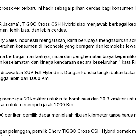
ssover terbaru ini hadir sebagai pilihan cerdas bagi konsumen I
TR Jakarta), TIGGO Cross CSH Hybrid siap menjawab berbagai ke
aman, lebih luas, dan lebih cerdas.
ery Sales Indonesia mengatakan, kami berupaya menghadirkan so
ebutuhan konsumen di Indonesia yang beragam dan kompleks lew
arena berbagai manfaatnya, mulai dari penghematan biaya kepemili
n keselamatan dan kinerja kendaraan secara keseluruhan,” kata Ri
itawarkan SUV Full Hybrid ini. Dengan kondisi tangki bahan bakar 
gga lebih dari 1.000 Km.
mencapai 20 km/liter untuk rute kombinasi dan 30,3 km/liter untu
akar untuk menempuh jarak 1.000 Km.
er liter, pemilik dapat menjelajah ribuan kilometer tanpa harus m
an pelanggan, pemilik Chery TIGGO Cross CSH Hybrid berhak men