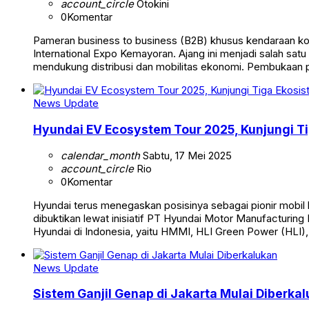
account_circle
Otokini
0
Komentar
Pameran business to business (B2B) khusus kendaraan kome
International Expo Kemayoran. Ajang ini menjadi salah sat
mendukung distribusi dan mobilitas ekonomi. Pembukaan 
News Update
Hyundai EV Ecosystem Tour 2025, Kunjungi Ti
calendar_month
Sabtu, 17 Mei 2025
account_circle
Rio
0
Komentar
Hyundai terus menegaskan posisinya sebagai pionir mobil l
dibuktikan lewat inisiatif PT Hyundai Motor Manufacturi
Hyundai di Indonesia, yaitu HMMI, HLI Green Power (HLI),
News Update
Sistem Ganjil Genap di Jakarta Mulai Diberka