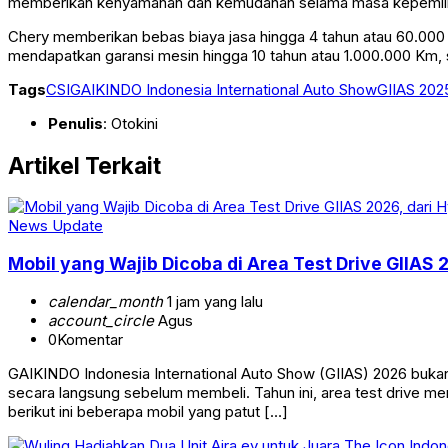
memberikan kenyamanan dan kemudahan selama masa kepemili
Chery memberikan bebas biaya jasa hingga 4 tahun atau 60.00
mendapatkan garansi mesin hingga 10 tahun atau 1.000.000 Km, 
Tags
CSI
GAIKINDO Indonesia International Auto Show
GIIAS 202
Penulis
: Otokini
Artikel Terkait
News Update
Mobil yang Wajib Dicoba di Area Test Drive GIIAS 
calendar_month
1 jam yang lalu
account_circle
Agus
0
Komentar
GAIKINDO Indonesia International Auto Show (GIIAS) 2026 buka
secara langsung sebelum membeli. Tahun ini, area test drive me
berikut ini beberapa mobil yang patut […]