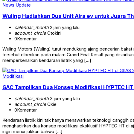
News Update
Wuling Hadiahkan Dua Unit Aira ev untuk Juara T
calendar_month
2 jam yang lalu
account_circle
Otokini
0
Komentar
Wuling Motors (Wuling) turut mendukung ajang pencarian bakat
tersebut diberikan pada malam Grand Final Result yang disiarkan
memperkenalkan kendaraan listrik yang […]
Modifikasi
GAC Tampilkan Dua Konsep Modifikasi HYPTEC HT d
calendar_month
3 jam yang lalu
account_circle
Okie
0
Komentar
Kendaraan listrik kini tak hanya menawarkan teknologi canggih da
menghadirkan dua konsep modifikasi eksklusif HYPTEC HT di aj
ingin menunjukkan bahwa […]