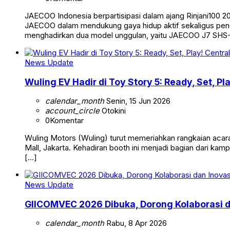
JAECOO Indonesia berpartisipasi dalam ajang Rinjani100 2
JAECOO dalam mendukung gaya hidup aktif sekaligus pengem
menghadirkan dua model unggulan, yaitu JAECOO J7 SHS
News Update
Wuling EV Hadir di Toy Story 5: Ready, Set, P
calendar_month
Senin, 15 Jun 2026
account_circle
Otokini
0
Komentar
Wuling Motors (Wuling) turut memeriahkan rangkaian acara
Mall, Jakarta. Kehadiran booth ini menjadi bagian dari ka
[…]
News Update
GIICOMVEC 2026 Dibuka, Dorong Kolaborasi d
calendar_month
Rabu, 8 Apr 2026