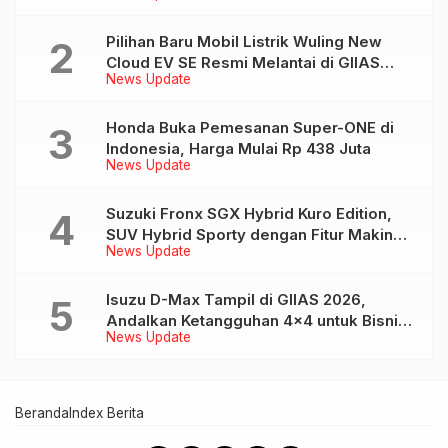
Pilihan Baru Mobil Listrik Wuling New
Cloud EV SE Resmi Melantai di GIIAS
News Update
2026
Honda Buka Pemesanan Super-ONE di
Indonesia, Harga Mulai Rp 438 Juta
News Update
Suzuki Fronx SGX Hybrid Kuro Edition,
SUV Hybrid Sporty dengan Fitur Makin
News Update
Lengkap
Isuzu D-Max Tampil di GIIAS 2026,
Andalkan Ketangguhan 4×4 untuk Bisnis
News Update
dan Petualangan
Beranda
Index Berita