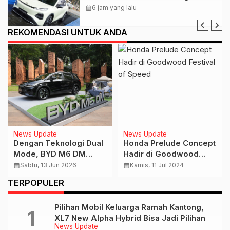
Teknologi BEV & REEV
calendar_month
6 jam yang lalu
REKOMENDASI UNTUK ANDA
News Update
News Update
Dengan Teknologi Dual
Honda Prelude Concept
Mode, BYD M6 DM
Hadir di Goodwood
Dijual Mulai Rp 298 Juta
Festival of Speed
calendar_month
Sabtu, 13 Jun 2026
calendar_month
Kamis, 11 Jul 2024
TERPOPULER
Pilihan Mobil Keluarga Ramah Kantong,
XL7 New Alpha Hybrid Bisa Jadi Pilihan
News Update