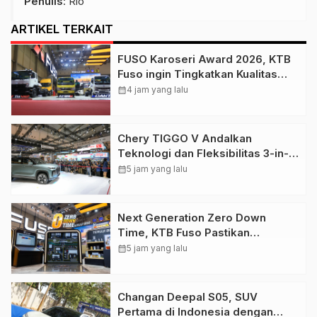
Penulis
: Rio
ARTIKEL TERKAIT
FUSO Karoseri Award 2026, KTB
Fuso ingin Tingkatkan Kualitas
Industri Karoseri Dalam Negeri
calendar_month
4 jam yang lalu
Chery TIGGO V Andalkan
Teknologi dan Fleksibilitas 3-in-1
untuk Pasar Indonesia
calendar_month
5 jam yang lalu
Next Generation Zero Down
Time, KTB Fuso Pastikan
Kendaraan Niaga Konsumen tetap
calendar_month
5 jam yang lalu
Beroperasi Optimal
Changan Deepal S05, SUV
Pertama di Indonesia dengan