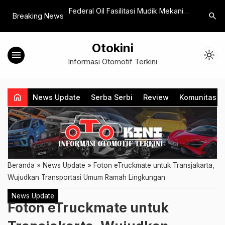
Tank 500 Diesel di
Federal Oil Fasilitasi Mudik Mekanik
JETOUR Ne
search
Breaking News
a Mulai Rp 799 Juta
dan Hadirkan Posko Mudik di
Konsumen
Pantura
JETOUR 
Otokini
Plus
menu
light_mode
Informasi Otomotif Terkini
home
News Update
Serba Serbi
Review
Komunitas
Beranda
»
News Update
»
Foton eTruckmate untuk Transjakarta,
Wujudkan Transportasi Umum Ramah Lingkungan
News Update
Foton eTruckmate untuk