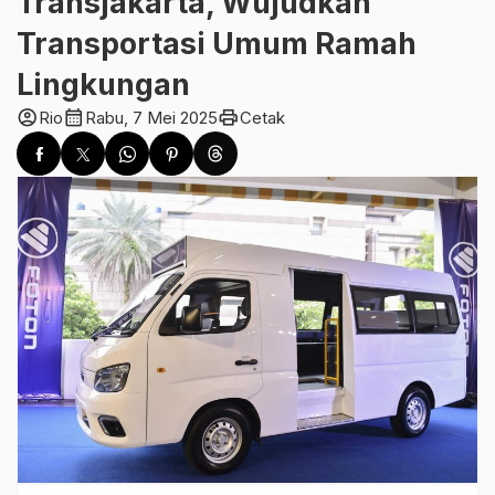
Transjakarta, Wujudkan
Transportasi Umum Ramah
Lingkungan
account_circle
calendar_month
print
Rio
Rabu, 7 Mei 2025
Cetak