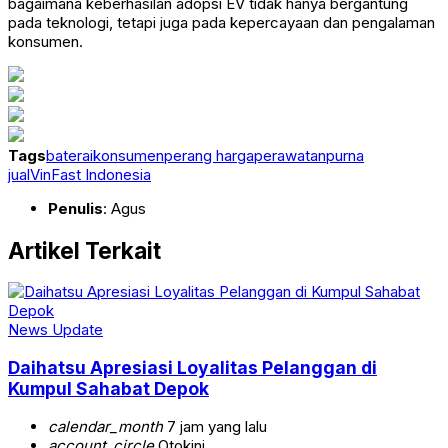
bagaimana keberhasilan adopsi EV tidak hanya bergantung
pada teknologi, tetapi juga pada kepercayaan dan pengalaman
konsumen.
Tags
baterai
konsumen
perang harga
perawatan
purna
jual
VinFast Indonesia
Penulis
: Agus
Artikel Terkait
News Update
Daihatsu Apresiasi Loyalitas Pelanggan di
Kumpul Sahabat Depok
calendar_month
7 jam yang lalu
account_circle
Otokini