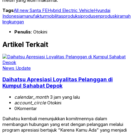
mesin yang lebih maksimal.
Tags
All new Santa FE
Hybrid Electric Vehicle
Hyundai
Indonesia
manufaktur
mobilitas
produksi
produsen
produski
ramah
lingkungan
Penulis
: Otokini
Artikel Terkait
News Update
Daihatsu Apresiasi Loyalitas Pelanggan di
Kumpul Sahabat Depok
calendar_month
3 jam yang lalu
account_circle
Otokini
0
Komentar
Daihatsu kembali menunjukkan komitmennya dalam
membangun hubungan yang erat dengan pelanggan melalui
program apresiasi bertajuk “Karena Kamu Ada” yang menjadi