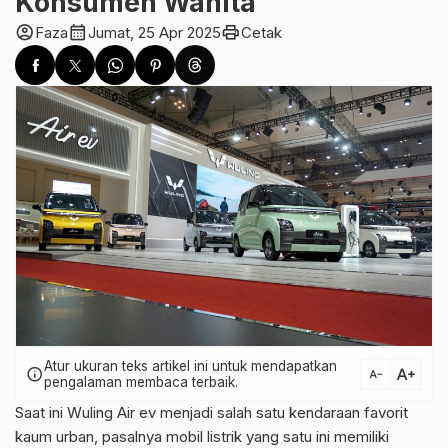
Konsumen Wanita
account_circle
calendar_month
print
Faza
Jumat, 25 Apr 2025
Cetak
Atur ukuran teks artikel ini untuk mendapatkan
text_increase
info
text_decrease
pengalaman membaca terbaik.
Saat ini Wuling Air ev menjadi salah satu kendaraan favorit
kaum urban, pasalnya mobil listrik yang satu ini memiliki