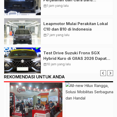
Menikmati Mobilitas Elektrifikasi
calendar_month
1 jam yang lalu
Leapmotor Mulai Perakitan Lokal
C10 dan B10 di Indonesia
calendar_month
7 jam yang lalu
Test Drive Suzuki Fronx SGX
Hybrid Kuro di GIIAS 2026 Dapat
Respons Positif
calendar_month
10 jam yang lalu
REKOMENDASI UNTUK ANDA