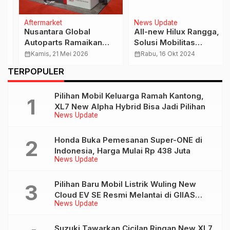
Aftermarket
News Update
Nusantara Global
All-new Hilux Rangga,
Autoparts Ramaikan
Solusi Mobilitas
INAPA 2026, Fokus
Serbaguna dan Handal
calendar_month
Kamis, 21 Mei 2026
calendar_month
Rabu, 16 Okt 2024
Perluas Distribusi
TERPOPULER
Genuine Spare Parts
Pilihan Mobil Keluarga Ramah Kantong,
XL7 New Alpha Hybrid Bisa Jadi Pilihan
News Update
Honda Buka Pemesanan Super-ONE di
Indonesia, Harga Mulai Rp 438 Juta
News Update
Pilihan Baru Mobil Listrik Wuling New
Cloud EV SE Resmi Melantai di GIIAS
News Update
2026
Suzuki Tawarkan Cicilan Ringan New XL7