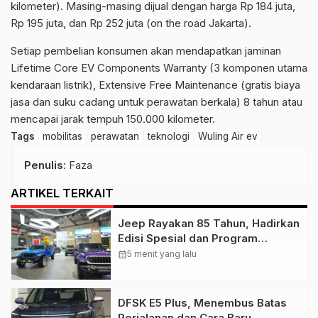
kilometer). Masing-masing dijual dengan harga Rp 184 juta,
Rp 195 juta, dan Rp 252 juta (on the road Jakarta).
Setiap pembelian konsumen akan mendapatkan jaminan
Lifetime Core EV Components Warranty (3 komponen utama
kendaraan listrik), Extensive Free Maintenance (gratis biaya
jasa dan suku cadang untuk perawatan berkala) 8 tahun atau
mencapai jarak tempuh 150.000 kilometer.
Tags
mobilitas
perawatan
teknologi
Wuling Air ev
Penulis
: Faza
ARTIKEL TERKAIT
Jeep Rayakan 85 Tahun, Hadirkan
Edisi Spesial dan Program
Kepemilikan
calendar_month
5 menit yang lalu
DFSK E5 Plus, Menembus Batas
Perjalanan dan Cara Baru