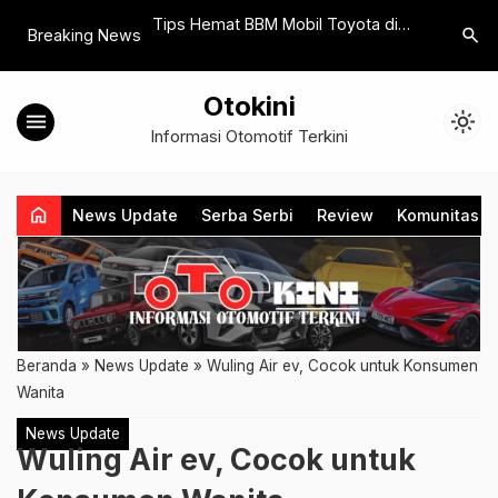
il Pertama Kali di
Tips Hemat BBM Mobil Toyota di
Dapatkan
search
Breaking News
abaya
Tengah Pembatasan Bensin
Pembelia
Bersubsidi
2025
Otokini
menu
light_mode
Informasi Otomotif Terkini
home
News Update
Serba Serbi
Review
Komunitas
Beranda
»
News Update
»
Wuling Air ev, Cocok untuk Konsumen
Wanita
News Update
Wuling Air ev, Cocok untuk