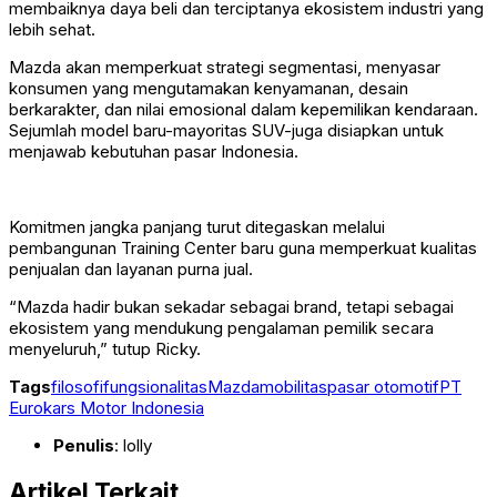
membaiknya daya beli dan terciptanya ekosistem industri yang
lebih sehat.
Mazda akan memperkuat strategi segmentasi, menyasar
konsumen yang mengutamakan kenyamanan, desain
berkarakter, dan nilai emosional dalam kepemilikan kendaraan.
Sejumlah model baru-mayoritas SUV-juga disiapkan untuk
menjawab kebutuhan pasar Indonesia.
Komitmen jangka panjang turut ditegaskan melalui
pembangunan Training Center baru guna memperkuat kualitas
penjualan dan layanan purna jual.
“Mazda hadir bukan sekadar sebagai brand, tetapi sebagai
ekosistem yang mendukung pengalaman pemilik secara
menyeluruh,” tutup Ricky.
Tags
filosofi
fungsionalitas
Mazda
mobilitas
pasar otomotif
PT
Eurokars Motor Indonesia
Penulis
: lolly
Artikel Terkait