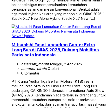
keluarga. Teknologi hybrid memberikan efisiensi bahan
bakar sekaligus mempertahankan kemudahan
pengoperasian dari mesin konvensional. Berikut adalah
tiga mobil hybrid keluarga yang menonjol di GIIAS 2026. 1.
Suzuki XL7 New Alpha Hybrid Suzuki XL7 New […]
News Update
Mitsubishi Fuso Luncurkan Canter Extra
Long Bus di GIIAS 2026, Dukung Mobilitas
Pariwisata Indonesia
calendar_month
Minggu, 2 Agt 2026
account_circle
Otokini
0
Komentar
PT Krama Yudha Tiga Berlian Motors (KTB) resmi
meluncurkan Mitsubishi Fuso Canter Extra Long Bus
pada ajang GAIKINDO Indonesia International Auto Show
(GIIAS) 2026. Kendaraan niaga terbaru ini dirancang untuk
memenuhi kebutuhan transportasi sektor pariwisata,
angkutan antarkota, dan layanan transportasi massal yang