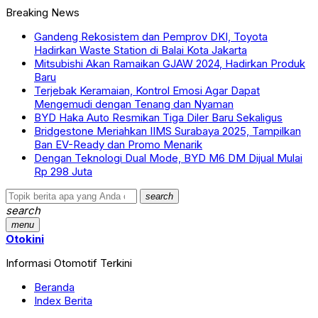
Breaking News
Gandeng Rekosistem dan Pemprov DKI, Toyota
Hadirkan Waste Station di Balai Kota Jakarta
Mitsubishi Akan Ramaikan GJAW 2024, Hadirkan Produk
Baru
Terjebak Keramaian, Kontrol Emosi Agar Dapat
Mengemudi dengan Tenang dan Nyaman
BYD Haka Auto Resmikan Tiga Diler Baru Sekaligus
Bridgestone Meriahkan IIMS Surabaya 2025, Tampilkan
Ban EV-Ready dan Promo Menarik
Dengan Teknologi Dual Mode, BYD M6 DM Dijual Mulai
Rp 298 Juta
search
search
menu
Otokini
Informasi Otomotif Terkini
Beranda
Index Berita