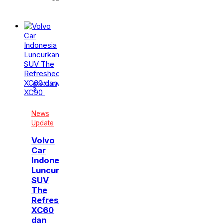
Jul
2025
photo_camera
3
News
Update
Volvo
Car
Indonesia
Luncurkan
SUV
The
Refreshed
XC60
dan