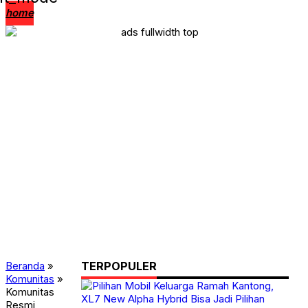
home
News Update
Serba Serbi
Review
Komunitas
Modifikasi
Balap
Aftermarket
Beranda
»
TERPOPULER
Komunitas
»
Komunitas
Resmi