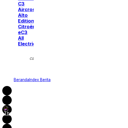
C3
Aircross
Alto
Edition
Citroën
eC3
All
Electric
Kamis,
calendar_month
7 Agt
2025
Beranda
Index Berita