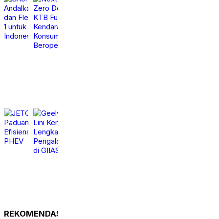
Chery TIGGO V Andalkan
Next Generation Zero
Teknologi dan
Down Time, KTB Fuso
Fleksibilitas 3-in-1 untuk
Pastikan Kendaraan
Pasar Indonesia
Niaga Konsumen tetap
Beroperasi Optimal
Minggu,
calendar_month
9 Agt
Minggu,
2026
calendar_month
9 Agt
2026
JETOUR T2 i-DM,
Geely Tampilkan Lini
Paduan Performa dan
Kendaraan Lengkap
Efisiensi Kendaraan
dan Pengalaman
PHEV
Interaktif di GIIAS 2026
Minggu,
Sabtu,
calendar_month
calendar_month
9 Agt
8 Agt
2026
2026
REKOMENDASI UNTUK ANDA