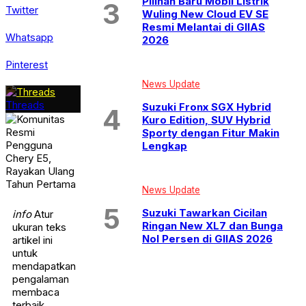
Pilihan Baru Mobil Listrik
Twitter
Wuling New Cloud EV SE
Resmi Melantai di GIIAS
Whatsapp
2026
Pinterest
News Update
Threads
Suzuki Fronx SGX Hybrid
Kuro Edition, SUV Hybrid
Sporty dengan Fitur Makin
Lengkap
News Update
Suzuki Tawarkan Cicilan
info
Atur
Ringan New XL7 dan Bunga
ukuran teks
Nol Persen di GIIAS 2026
artikel ini
untuk
mendapatkan
pengalaman
membaca
terbaik.