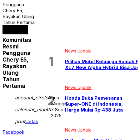
Pengguna
Chery E5,
Rayakan Ulang
Tahun Pertama
Komunitas
Komunitas
Resmi
News Update
Pengguna
Chery E5,
Pilihan Mobil Keluarga Ramah K
Rayakan
XL7 New Alpha Hybrid Bisa Jadi
Ulang
Tahun
Pertama
News Update
account_circle
Agus
Honda Buka Pemesanan
Minggu,
Super-ONE di Indonesia,
calendar_month
7 Sep
Harga Mulai Rp 438 Juta
2025
print
Cetak
News Update
Facebook