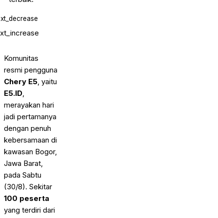
ext_decrease
ext_increase
Komunitas
resmi pengguna
Chery E5
, yaitu
E5.ID
,
merayakan hari
jadi pertamanya
dengan penuh
kebersamaan di
kawasan Bogor,
Jawa Barat,
pada Sabtu
(30/8). Sekitar
100 peserta
yang terdiri dari