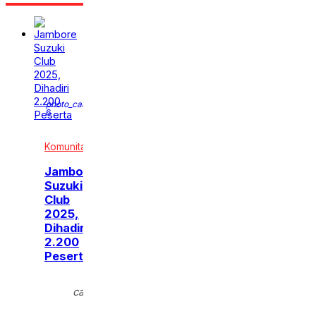
photo_camera
6
Komunitas
Jambore
Suzuki
Club
2025,
Dihadiri
2.200
Peserta
Minggu,
calendar_month
19 Okt
2025