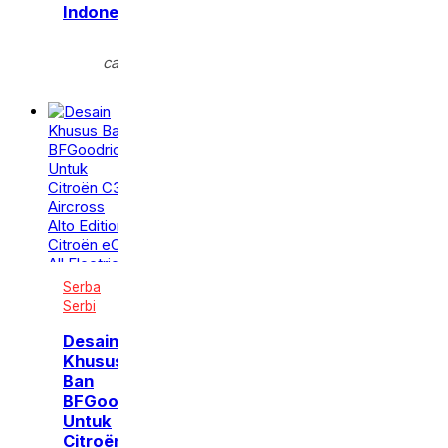
Indonesia
Selasa,
calendar_month
27 Jan
2026
Serba
Serbi
Desain
Khusus
Ban
BFGoodrich,
Untuk
Citroën