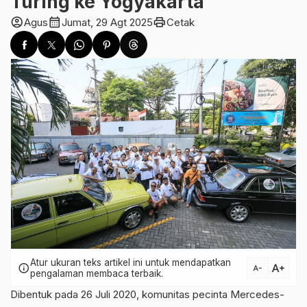
Turing ke Yogyakarta
account_circle
calendar_month
print
Agus
Jumat, 29 Agt 2025
Cetak
Atur ukuran teks artikel ini untuk mendapatkan
text_increase
info
text_decrease
pengalaman membaca terbaik.
Dibentuk pada 26 Juli 2020, komunitas pecinta Mercedes-