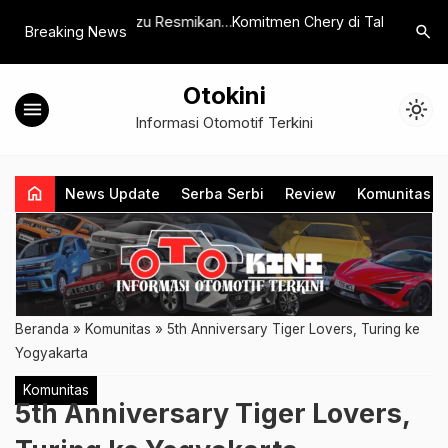
an, Isuzu Resmikan
Komitmen Chery di Tahun 2026,
Begini St
search
Breaking News
rgomulyo Surabaya
Siapkan Berbagai Inovasi Baru dan
Posisi di
120 Dealer
Ketiga
Otokini
menu
light_mode
Informasi Otomotif Terkini
home
News Update
Serba Serbi
Review
Komunitas
Beranda
»
Komunitas
»
5th Anniversary Tiger Lovers, Turing ke
Yogyakarta
Komunitas
5th Anniversary Tiger Lovers,