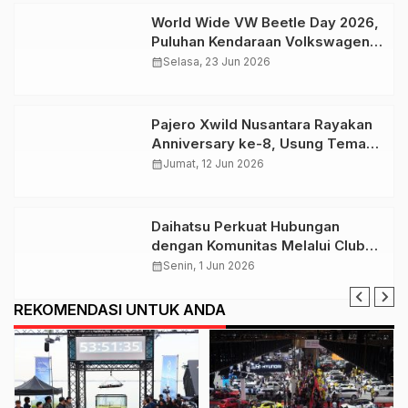
Daihatsu Perkuat Hubungan
dengan Komunitas Melalui Club
Leader Meet Up 2026
calendar_month
Senin, 1 Jun 2026
REKOMENDASI UNTUK ANDA
News Update
News Update
Baterai Chery Tiggo 8
IIMS Surabaya 2026
CSH Direndam Selama
Sukses Raih Transaksi
53 jam, Tetap Berfungsi
Rp 336 Miliar dan 36
calendar_month
Senin, 23 Jun 2025
calendar_month
Rabu, 10 Jun 2026
Normal
Ribu Pengunjung
TERPOPULER