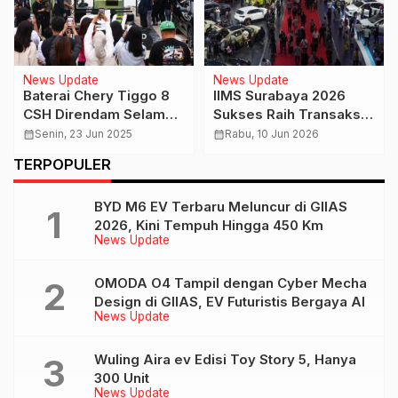
BYD M6 EV Terbaru Meluncur di GIIAS
2026, Kini Tempuh Hingga 450 Km
News Update
OMODA O4 Tampil dengan Cyber Mecha
Design di GIIAS, EV Futuristis Bergaya AI
News Update
Wuling Aira ev Edisi Toy Story 5, Hanya
300 Unit
News Update
Isuzu Tampilkan ELF NLR Campervan di
GIIAS 2026, Kolaborasi dengan Delima
News Update
Mandiri dan JAJAGO
Wuling Eksion Bergaya Urban Lifestyle
Jadi Sorotan di GIIAS 2026
News Update