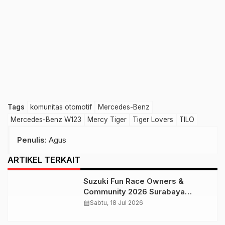
Tags
komunitas otomotif
Mercedes-Benz
Mercedes-Benz W123
Mercy Tiger
Tiger Lovers
TILO
Penulis
: Agus
ARTIKEL TERKAIT
Suzuki Fun Race Owners &
Community 2026 Surabaya
Sukses Digelar
calendar_month
Sabtu, 18 Jul 2026
World Wide VW Beetle Day 2026,
Puluhan Kendaraan Volkswagen
Ngumpul di Sentul
calendar_month
Selasa, 23 Jun 2026
Pajero Xwild Nusantara Rayakan
Anniversary ke-8, Usung Tema
“Strong Together, Moving With
calendar_month
Jumat, 12 Jun 2026
Love”