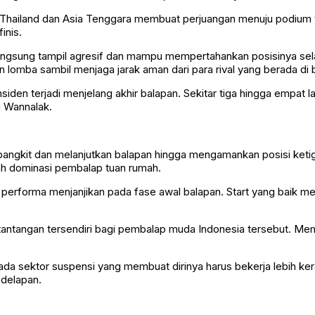
 Thailand dan Asia Tenggara membuat perjuangan menuju podium
inis.
 langsung tampil agresif dan mampu mempertahankan posisinya se
 lomba sambil menjaga jarak aman dari para rival yang berada di 
nsiden terjadi menjelang akhir balapan. Sekitar tiga hingga empat
j Wannalak.
l bangkit dan melanjutkan balapan hingga mengamankan posisi keti
ah dominasi pembalap tuan rumah.
an performa menjanjikan pada fase awal balapan. Start yang bai
i tantangan tersendiri bagi pembalap muda Indonesia tersebut. Me
 pada sektor suspensi yang membuat dirinya harus bekerja lebih k
edelapan.