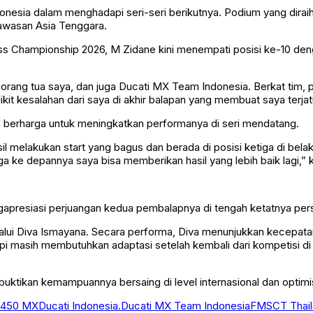
ndonesia dalam menghadapi seri-seri berikutnya. Podium yang di
kawasan Asia Tenggara.
hampionship 2026, M Zidane kini menempati posisi ke-10 dengan
rang tua saya, dan juga Ducati MX Team Indonesia. Berkat tim, pu
ikit kesalahan dari saya di akhir balapan yang membuat saya terjat
ran berharga untuk meningkatkan performanya di seri mendatang.
sil melakukan start yang bagus dan berada di posisi ketiga di be
ke depannya saya bisa memberikan hasil yang lebih baik lagi,” k
resiasi perjuangan kedua pembalapnya di tengah ketatnya persa
lui Diva Ismayana. Secara performa, Diva menunjukkan kecepata
pi masih membutuhkan adaptasi setelah kembali dari kompetisi di 
tikan kemampuannya bersaing di level internasional dan optimisti
o450 MX
Ducati Indonesia.
Ducati MX Team Indonesia
FMSCT Thail