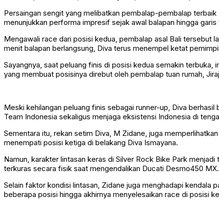
Persaingan sengit yang melibatkan pembalap-pembalap terbaik
menunjukkan performa impresif sejak awal balapan hingga garis f
Mengawali race dari posisi kedua, pembalap asal Bali tersebut
menit balapan berlangsung, Diva terus menempel ketat pemimpin
Sayangnya, saat peluang finis di posisi kedua semakin terbuka, i
yang membuat posisinya direbut oleh pembalap tuan rumah, Jira
Meski kehilangan peluang finis sebagai runner-up, Diva berhasi
Team Indonesia sekaligus menjaga eksistensi Indonesia di teng
Sementara itu, rekan setim Diva, M Zidane, juga memperlihatk
menempati posisi ketiga di belakang Diva Ismayana.
Namun, karakter lintasan keras di Silver Rock Bike Park menjad
terkuras secara fisik saat mengendalikan Ducati Desmo450 MX.
Selain faktor kondisi lintasan, Zidane juga menghadapi kendala
beberapa posisi hingga akhirnya menyelesaikan race di posisi k