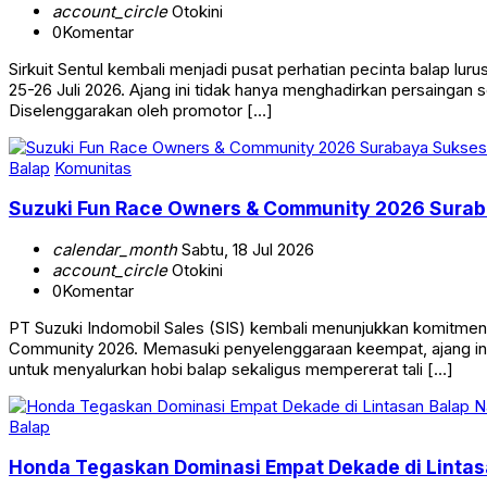
account_circle
Otokini
0
Komentar
Sirkuit Sentul kembali menjadi pusat perhatian pecinta balap l
25-26 Juli 2026. Ajang ini tidak hanya menghadirkan persaingan s
Diselenggarakan oleh promotor […]
Balap
Komunitas
Suzuki Fun Race Owners & Community 2026 Surab
calendar_month
Sabtu, 18 Jul 2026
account_circle
Otokini
0
Komentar
PT Suzuki Indomobil Sales (SIS) kembali menunjukkan komitm
Community 2026. Memasuki penyelenggaraan keempat, ajang ini b
untuk menyalurkan hobi balap sekaligus mempererat tali […]
Balap
Honda Tegaskan Dominasi Empat Dekade di Lintasa