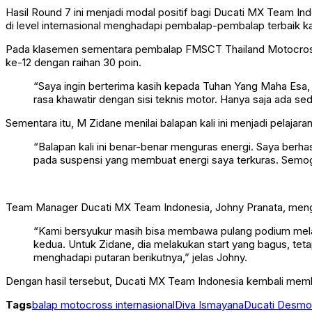
Hasil Round 7 ini menjadi modal positif bagi Ducati MX Team I
di level internasional menghadapi pembalap-pembalap terbaik 
Pada klasemen sementara pembalap FMSCT Thailand Motocross C
ke-12 dengan raihan 30 poin.
“Saya ingin berterima kasih kepada Tuhan Yang Maha Esa, o
rasa khawatir dengan sisi teknis motor. Hanya saja ada sed
Sementara itu, M Zidane menilai balapan kali ini menjadi pelaja
“Balapan kali ini benar-benar menguras energi. Saya berha
pada suspensi yang membuat energi saya terkuras. Semoga 
Team Manager Ducati MX Team Indonesia, Johny Pranata, mengap
“Kami bersyukur masih bisa membawa pulang podium mela
kedua. Untuk Zidane, dia melakukan start yang bagus, teta
menghadapi putaran berikutnya,” jelas Johny.
Dengan hasil tersebut, Ducati MX Team Indonesia kembali membuk
Tags
balap motocross internasional
Diva Ismayana
Ducati Desm