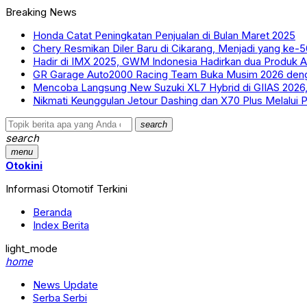
Breaking News
Honda Catat Peningkatan Penjualan di Bulan Maret 2025
Chery Resmikan Diler Baru di Cikarang, Menjadi yang ke-5
Hadir di IMX 2025, GWM Indonesia Hadirkan dua Produk A
GR Garage Auto2000 Racing Team Buka Musim 2026 dengan
Mencoba Langsung New Suzuki XL7 Hybrid di GIIAS 2026,
Nikmati Keunggulan Jetour Dashing dan X70 Plus Melalui
search
search
menu
Otokini
Informasi Otomotif Terkini
Beranda
Index Berita
light_mode
home
News Update
Serba Serbi