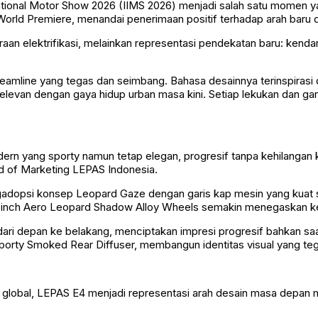
ational Motor Show 2026 (IIMS 2026) menjadi salah satu momen yan
orld Premiere, menandai penerimaan positif terhadap arah baru 
 elektrifikasi, melainkan representasi pendekatan baru: kendaraan
eamline yang tegas dan seimbang. Bahasa desainnya terinspirasi da
elevan dengan gaya hidup urban masa kini. Setiap lekukan dan ga
ern yang sporty namun tetap elegan, progresif tanpa kehilangan k
ad of Marketing LEPAS Indonesia.
gadopsi konsep Leopard Gaze dengan garis kap mesin yang kuat
18-inch Aero Leopard Shadow Alloy Wheels semakin menegaskan k
dari depan ke belakang, menciptakan impresi progresif bahkan sa
porty Smoked Rear Diffuser, membangun identitas visual yang teg
 global, LEPAS E4 menjadi representasi arah desain masa depan m