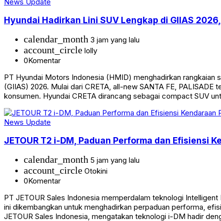
News Update
Hyundai Hadirkan Lini SUV Lengkap di GIIAS 2026,
calendar_month
3 jam yang lalu
account_circle
lolly
0
Komentar
PT Hyundai Motors Indonesia (HMID) menghadirkan rangkaian spo
(GIIAS) 2026. Mulai dari CRETA, all-new SANTA FE, PALISADE t
konsumen. Hyundai CRETA dirancang sebagai compact SUV unt
News Update
JETOUR T2 i-DM, Paduan Performa dan Efisiensi 
calendar_month
5 jam yang lalu
account_circle
Otokini
0
Komentar
PT JETOUR Sales Indonesia memperdalam teknologi Intelligent
ini dikembangkan untuk menghadirkan perpaduan performa, efis
JETOUR Sales Indonesia, mengatakan teknologi i-DM hadir den