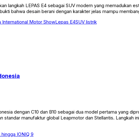
an langkah LEPAS E4 sebagai SUV modern yang memadukan estetik
gus bukti bahwa desain berani dengan karakter jelas mampu memban
a International Motor Show
Lepas E4
SUV listrik
ndonesia
donesia dengan C10 dan B10 sebagai dua model pertama yang diprod
n standar manufaktur global Leapmotor dan Stellantis. Langkah 