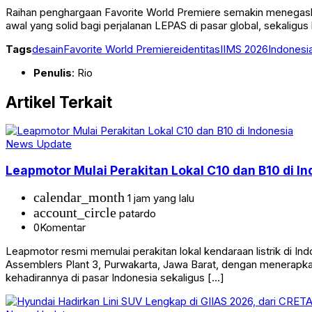
Raihan penghargaan Favorite World Premiere semakin menegask
awal yang solid bagi perjalanan LEPAS di pasar global, sekali
Tags
desain
Favorite World Premiere
identitas
IIMS 2026
Indonesi
Penulis
: Rio
Artikel Terkait
News Update
Leapmotor Mulai Perakitan Lokal C10 dan B10 di I
calendar_month
1 jam yang lalu
account_circle
patardo
0
Komentar
Leapmotor resmi memulai perakitan lokal kendaraan listrik di In
Assemblers Plant 3, Purwakarta, Jawa Barat, dengan menerapka
kehadirannya di pasar Indonesia sekaligus […]