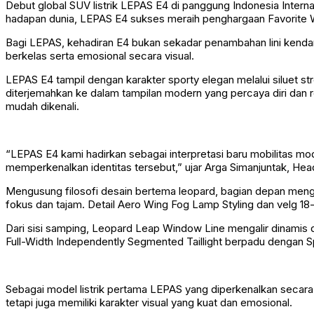
Debut global SUV listrik LEPAS E4 di panggung Indonesia Intern
hadapan dunia, LEPAS E4 sukses meraih penghargaan Favorite W
Bagi LEPAS, kehadiran E4 bukan sekadar penambahan lini kendaraan
berkelas serta emosional secara visual.
LEPAS E4 tampil dengan karakter sporty elegan melalui siluet str
diterjemahkan ke dalam tampilan modern yang percaya diri dan r
mudah dikenali.
“LEPAS E4 kami hadirkan sebagai interpretasi baru mobilitas mod
memperkenalkan identitas tersebut,” ujar Arga Simanjuntak, He
Mengusung filosofi desain bertema leopard, bagian depan men
fokus dan tajam. Detail Aero Wing Fog Lamp Styling dan velg 
Dari sisi samping, Leopard Leap Window Line mengalir dinamis 
Full-Width Independently Segmented Taillight berpadu dengan S
Sebagai model listrik pertama LEPAS yang diperkenalkan secara
tetapi juga memiliki karakter visual yang kuat dan emosional.