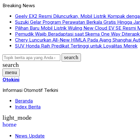
Breaking News
Geely EX2 Resmi Diluncurkan, Mobil Listrik Kompak denga
Suzuki Gelar Program Perawatan Berkala Gratis Hingga J
Pilihan Baru Mobil Listrik Wuling New Cloud EV SE Resmi M
Pemudik Wajib Beradaptasi saat Skema One Way Diterapk
Chery Luncurkan All-New HIMLA Pada Ajang Shanghai Au
SUV Honda Raih Predikat Tertinggi untuk Loyalitas Merek
search
search
menu
Otokini
Informasi Otomotif Terkini
Beranda
Index Berita
light_mode
home
News Update