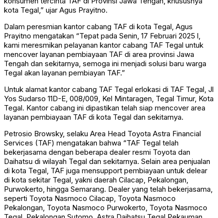
konsumen tercinta TAF di Provinsi Jawa Tengah, khususnya
kota Tegal,” ujar Agus Prayitno.
Dalam peresmian kantor cabang TAF di kota Tegal, Agus
Prayitno mengatakan “Tepat pada Senin, 17 Februari 2025 l,
kami meresmikan pelayanan kantor cabang TAF Tegal untuk
mencover layanan pembiayaan TAF di area provinsi Jawa
Tengah dan sekitarnya, semoga ini menjadi solusi baru warga
Tegal akan layanan pembiayan TAF.”
Untuk alamat kantor cabang TAF Tegal erlokasi di TAF Tegal, Jl
Yos Sudarso 11D-E, 008/009, Kel Mintaragen, Tegal Timur, Kota
Tegal. Kantor cabang ini dipastikan telah siap mencover area
layanan pembiayaan TAF di kota Tegal dan sekitarnya.
Petrosio Browsky, selaku Area Head Toyota Astra Financial
Services (TAF) mengatakan bahwa “TAF Tegal telah
bekerjasama dengan beberapa dealer resmi Toyota dan
Daihatsu di wilayah Tegal dan sekitarnya. Selain area penjualan
di kota Tegal, TAF juga mensupport pembiayaan untuk delear
di kota sekitar Tegal, yakni daerah Cilacap, Pekalongan,
Purwokerto, hingga Semarang. Dealer yang telah bekerjasama,
seperti Toyota Nasmoco Cilacap, Toyota Nasmoco
Pekalongan, Toyota Nasmoco Purwokerto, Toyota Nasmoco
Tegal, Pekalongan Sutomo, Astra Daihatsu Tegal Pekauman