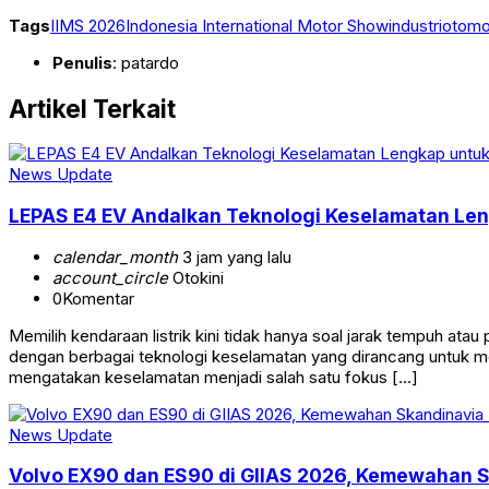
Tags
IIMS 2026
Indonesia International Motor Show
industri
otomo
Penulis
: patardo
Artikel Terkait
News Update
LEPAS E4 EV Andalkan Teknologi Keselamatan Len
calendar_month
3 jam yang lalu
account_circle
Otokini
0
Komentar
Memilih kendaraan listrik kini tidak hanya soal jarak tempuh a
dengan berbagai teknologi keselamatan yang dirancang untuk me
mengatakan keselamatan menjadi salah satu fokus […]
News Update
Volvo EX90 dan ES90 di GIIAS 2026, Kemewahan S