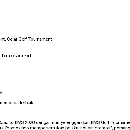
nt, Gelar Golf Tournament
f Tournament
 membaca terbaik.
 Road to IIMS 2026 dengan menyelenggarakan IIMS Golf Tourname
ndra Promosindo mempertemukan pelaku industri otomotif, pemangk