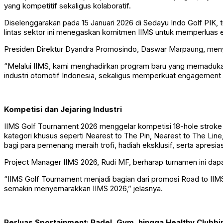
yang kompetitif sekaligus kolaboratif.
Diselenggarakan pada 15 Januari 2026 di Sedayu Indo Golf PIK, tu
lintas sektor ini menegaskan komitmen IIMS untuk memperluas en
Presiden Direktur Dyandra Promosindo, Daswar Marpaung, men
“Melalui IIMS, kami menghadirkan program baru yang memadukan o
industri otomotif Indonesia, sekaligus memperkuat engagement
Kompetisi dan Jejaring Industri
IIMS Golf Tournament 2026 menggelar kompetisi 18-hole stroke pl
kategori khusus seperti Nearest to The Pin, Nearest to The Li
bagi para pemenang meraih trofi, hadiah eksklusif, serta apresias
Project Manager IIMS 2026, Rudi MF, berharap turnamen ini dapat
“IIMS Golf Tournament menjadi bagian dari promosi Road to IIMS
semakin menyemarakkan IIMS 2026,” jelasnya.
Perluas Sportainment: Padel, Gym, hingga Healthy Clubbi