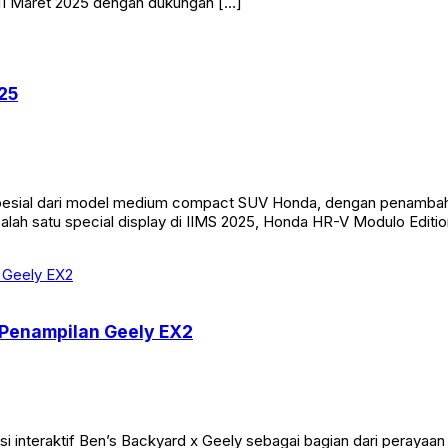
–11 Maret 2025 dengan dukungan […]
25
esial dari model medium compact SUV Honda, dengan penambahan
alah satu special display di IIMS 2025, Honda HR-V Modulo Editio
a Penampilan Geely EX2
interaktif Ben’s Backyard x Geely sebagai bagian dari perayaan 10