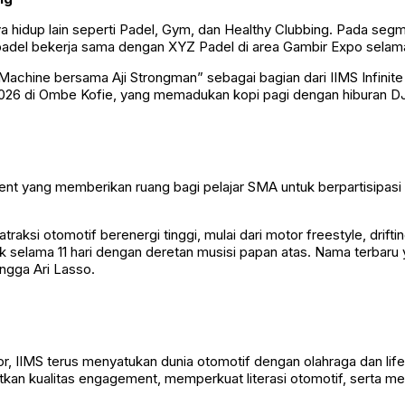
aya hidup lain seperti Padel, Gym, dan Healthy Clubbing. Pada se
padel bekerja sama dengan XYZ Padel di area Gambir Expo selama
Machine bersama Aji Strongman” sebagai bagian dari IIMS Infinit
2026 di Ombe Kofie, yang memadukan kopi pagi dengan hiburan DJ
t yang memberikan ruang bagi pelajar SMA untuk berpartisipasi
raksi otomotif berenergi tinggi, mulai dari motor freestyle, drifti
ik selama 11 hari dengan deretan musisi papan atas. Nama terbaru 
ingga Ari Lasso.
, IIMS terus menyatukan dunia otomotif dengan olahraga dan lifes
kan kualitas engagement, memperkuat literasi otomotif, serta m