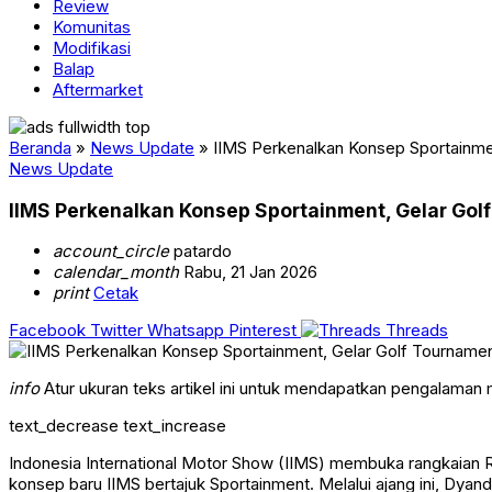
Review
Komunitas
Modifikasi
Balap
Aftermarket
Beranda
»
News Update
»
IIMS Perkenalkan Konsep Sportainme
News Update
IIMS Perkenalkan Konsep Sportainment, Gelar Gol
account_circle
patardo
calendar_month
Rabu, 21 Jan 2026
print
Cetak
Facebook
Twitter
Whatsapp
Pinterest
Threads
info
Atur ukuran teks artikel ini untuk mendapatkan pengalaman
text_decrease
text_increase
Indonesia International Motor Show (IIMS) membuka rangkaian
konsep baru IIMS bertajuk Sportainment. Melalui ajang ini, Dya