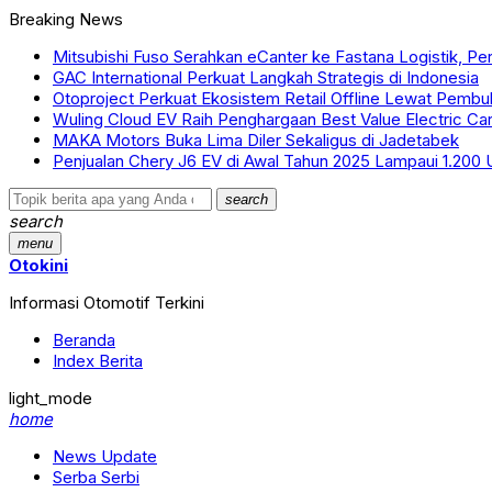
Breaking News
Mitsubishi Fuso Serahkan eCanter ke Fastana Logistik, Per
GAC International Perkuat Langkah Strategis di Indonesia
Otoproject Perkuat Ekosistem Retail Offline Lewat Pembu
Wuling Cloud EV Raih Penghargaan Best Value Electric Ca
MAKA Motors Buka Lima Diler Sekaligus di Jadetabek
Penjualan Chery J6 EV di Awal Tahun 2025 Lampaui 1.200 U
search
search
menu
Otokini
Informasi Otomotif Terkini
Beranda
Index Berita
light_mode
home
News Update
Serba Serbi