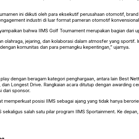
rnamen ini diikuti oleh para eksekutif perusahaan otomotif, brand
gagement industri di luar format pameran otomotif konvensional,
yampaikan bahwa IIMS Golf Tournament merupakan bagian dari up
lahraga, jejaring, dan kolaborasi dalam atmosfer yang sportif. I
 dengan komunitas dan para pemangku kepentingan,” ujarnya.
ay dengan beragam kategori penghargaan, antara lain Best Nett di
ne, dan Longest Drive. Rangkaian acara ditutup dengan awarding
i dari sponsor.
 memperkuat posisi IIMS sebagai ajang yang tidak hanya berorient
 sekaligus salah satu pilar program IIMS Sportainment. Ke depan,
ng