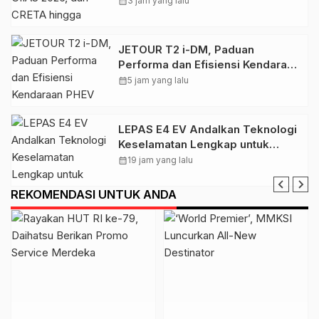
calendar_month
3 jam yang lalu
JETOUR T2 i-DM, Paduan
Performa dan Efisiensi Kendaraan
PHEV
calendar_month
5 jam yang lalu
LEPAS E4 EV Andalkan Teknologi
Keselamatan Lengkap untuk
Tingkatkan Rasa Percaya Diri
calendar_month
19 jam yang lalu
Berkendara
REKOMENDASI UNTUK ANDA