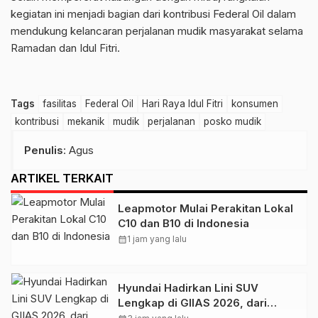
kegiatan ini menjadi bagian dari kontribusi Federal Oil dalam
mendukung kelancaran perjalanan mudik masyarakat selama
Ramadan dan Idul Fitri.
Tags
fasilitas
Federal Oil
Hari Raya Idul Fitri
konsumen
kontribusi
mekanik
mudik
perjalanan
posko mudik
Penulis
: Agus
ARTIKEL TERKAIT
Leapmotor Mulai Perakitan Lokal
C10 dan B10 di Indonesia
calendar_month
1 jam yang lalu
Hyundai Hadirkan Lini SUV
Lengkap di GIIAS 2026, dari
CRETA hingga IONIQ 9