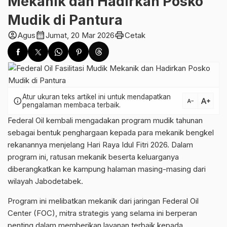
Mekanik dan Hadirkan Posko
Mudik di Pantura
account_circle
calendar_month
print
Agus
Jumat, 20 Mar 2026
Cetak
Atur ukuran teks artikel ini untuk mendapatkan
text_increase
info
text_decrease
pengalaman membaca terbaik.
Federal Oil kembali mengadakan program mudik tahunan
sebagai bentuk penghargaan kepada para mekanik bengkel
rekanannya menjelang Hari Raya Idul Fitri 2026. Dalam
program ini, ratusan mekanik beserta keluarganya
diberangkatkan ke kampung halaman masing-masing dari
wilayah Jabodetabek.
Program ini melibatkan mekanik dari jaringan Federal Oil
Center (FOC), mitra strategis yang selama ini berperan
penting dalam memberikan layanan terbaik kepada