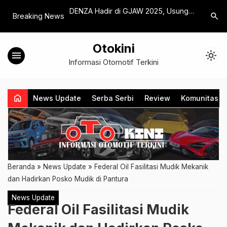
‘February Gift’
DENZA Hadir di GJAW 2025, Usung
Chery TI
search
Breaking News
m Promo
Tema ‘The House of DENZA’
Diperkena
Otokini
menu
light_mode
Informasi Otomotif Terkini
home
News Update
Serba Serbi
Review
Komunitas
Beranda
»
News Update
»
Federal Oil Fasilitasi Mudik Mekanik
dan Hadirkan Posko Mudik di Pantura
News Update
Federal Oil Fasilitasi Mudik