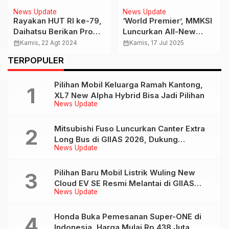
News Update
News Update
Rayakan HUT RI ke-79,
‘World Premier’, MMKSI
Daihatsu Berikan Promo
Luncurkan All-New
Service Merdeka
Destinator
calendar_month
Kamis, 22 Agt 2024
calendar_month
Kamis, 17 Jul 2025
TERPOPULER
Pilihan Mobil Keluarga Ramah Kantong,
XL7 New Alpha Hybrid Bisa Jadi Pilihan
News Update
Mitsubishi Fuso Luncurkan Canter Extra
Long Bus di GIIAS 2026, Dukung
News Update
Mobilitas Pariwisata Indonesia
Pilihan Baru Mobil Listrik Wuling New
Cloud EV SE Resmi Melantai di GIIAS
News Update
2026
Honda Buka Pemesanan Super-ONE di
Indonesia, Harga Mulai Rp 438 Juta