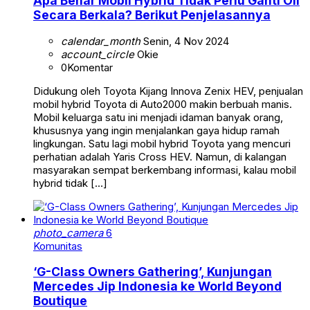
Apa Benar Mobil Hybrid Tidak Perlu Ganti Oli
Secara Berkala? Berikut Penjelasannya
calendar_month
Senin, 4 Nov 2024
account_circle
Okie
0
Komentar
Didukung oleh Toyota Kijang Innova Zenix HEV, penjualan
mobil hybrid Toyota di Auto2000 makin berbuah manis.
Mobil keluarga satu ini menjadi idaman banyak orang,
khususnya yang ingin menjalankan gaya hidup ramah
lingkungan. Satu lagi mobil hybrid Toyota yang mencuri
perhatian adalah Yaris Cross HEV. Namun, di kalangan
masyarakan sempat berkembang informasi, kalau mobil
hybrid tidak […]
photo_camera
6
Komunitas
‘G-Class Owners Gathering’, Kunjungan
Mercedes Jip Indonesia ke World Beyond
Boutique