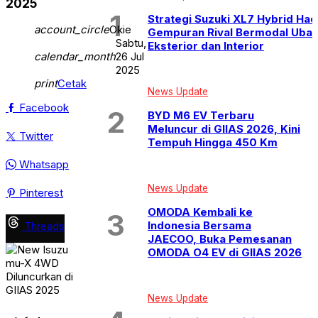
2025
Strategi Suzuki XL7 Hybrid Had
account_circle
Okie
Gempuran Rival Bermodal Uba
Sabtu,
Eksterior dan Interior
calendar_month
26 Jul
2025
print
Cetak
News Update
Facebook
BYD M6 EV Terbaru
Meluncur di GIIAS 2026, Kini
Twitter
Tempuh Hingga 450 Km
Whatsapp
News Update
Pinterest
OMODA Kembali ke
Indonesia Bersama
Threads
JAECOO, Buka Pemesanan
OMODA O4 EV di GIIAS 2026
News Update