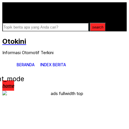
Breaking
News
search
Otokini
Informasi Otomotif Terkini
BERANDA
INDEX BERITA
ght_mode
home
News Update
Serba Serbi
Review
Komunitas
Modifikasi
Balap
Aftermarket