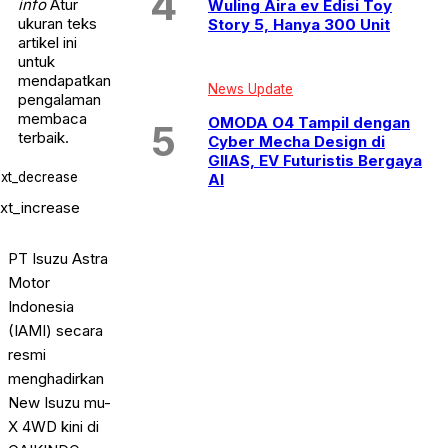
info
Atur
Wuling Aira ev Edisi Toy
ukuran teks
Story 5, Hanya 300 Unit
artikel ini
untuk
mendapatkan
News Update
pengalaman
membaca
OMODA O4 Tampil dengan
terbaik.
Cyber Mecha Design di
GIIAS, EV Futuristis Bergaya
ext_decrease
AI
ext_increase
PT Isuzu Astra
Motor
Indonesia
(IAMI) secara
resmi
menghadirkan
New Isuzu mu-
X 4WD kini di