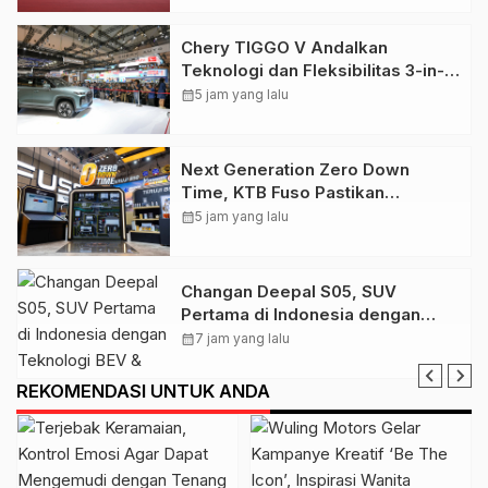
Chery TIGGO V Andalkan
Teknologi dan Fleksibilitas 3-in-1
untuk Pasar Indonesia
calendar_month
5 jam yang lalu
Next Generation Zero Down
Time, KTB Fuso Pastikan
Kendaraan Niaga Konsumen tetap
calendar_month
5 jam yang lalu
Beroperasi Optimal
Changan Deepal S05, SUV
Pertama di Indonesia dengan
Teknologi BEV & REEV
calendar_month
7 jam yang lalu
REKOMENDASI UNTUK ANDA