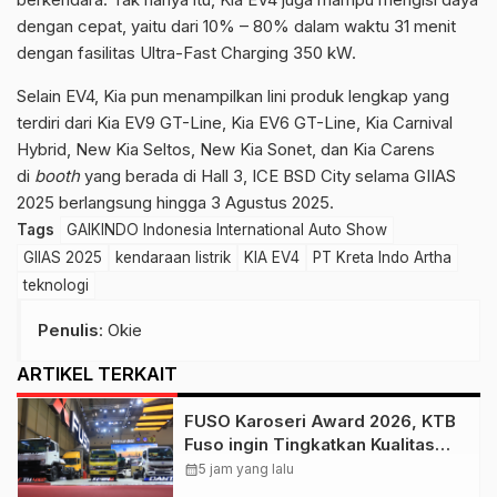
dengan cepat, yaitu dari 10% – 80% dalam waktu 31 menit
dengan fasilitas Ultra-Fast Charging 350 kW.
Selain EV4, Kia pun menampilkan lini produk lengkap yang
terdiri dari Kia EV9 GT-Line, Kia EV6 GT-Line, Kia Carnival
Hybrid, New Kia Seltos, New Kia Sonet, dan Kia Carens
di
booth
yang berada di Hall 3, ICE BSD City selama GIIAS
2025 berlangsung hingga 3 Agustus 2025.
Tags
GAIKINDO Indonesia International Auto Show
GIIAS 2025
kendaraan listrik
KIA EV4
PT Kreta Indo Artha
teknologi
Penulis
: Okie
ARTIKEL TERKAIT
FUSO Karoseri Award 2026, KTB
Fuso ingin Tingkatkan Kualitas
Industri Karoseri Dalam Negeri
calendar_month
5 jam yang lalu