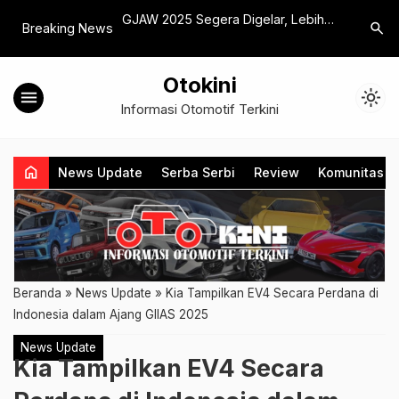
Catat Penjualan
GJAW 2025 Segera Digelar, Lebih
MForce I
search
Breaking News
Pertama Hadir di
Besar dan Banyak Keseruan
Prototyp
Bergaya 
Otokini
menu
light_mode
Informasi Otomotif Terkini
home
News Update
Serba Serbi
Review
Komunitas
Beranda
»
News Update
»
Kia Tampilkan EV4 Secara Perdana di
Indonesia dalam Ajang GIIAS 2025
News Update
Kia Tampilkan EV4 Secara