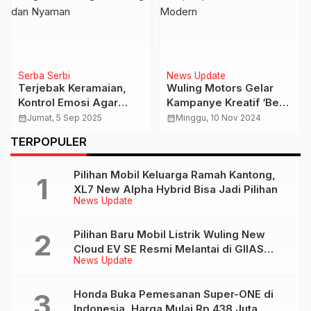
Serba Serbi
News Update
Terjebak Keramaian,
Wuling Motors Gelar
Kontrol Emosi Agar
Kampanye Kreatif ‘Be
Dapat Mengemudi
The Icon’, Inspirasi
calendar_month
Jumat, 5 Sep 2025
calendar_month
Minggu, 10 Nov 2024
dengan Tenang dan
Wanita Modern
TERPOPULER
Nyaman
Pilihan Mobil Keluarga Ramah Kantong,
XL7 New Alpha Hybrid Bisa Jadi Pilihan
News Update
Pilihan Baru Mobil Listrik Wuling New
Cloud EV SE Resmi Melantai di GIIAS
News Update
2026
Honda Buka Pemesanan Super-ONE di
Indonesia, Harga Mulai Rp 438 Juta