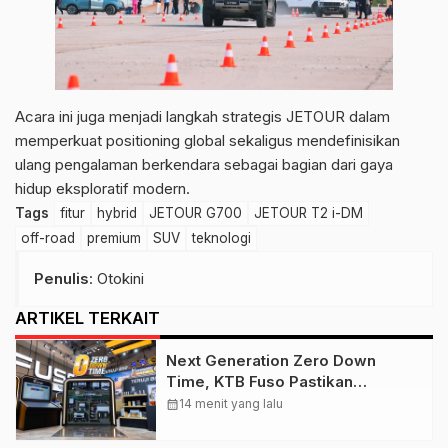
Acara ini juga menjadi langkah strategis JETOUR dalam
memperkuat positioning global sekaligus mendefinisikan
ulang pengalaman berkendara sebagai bagian dari gaya
hidup eksploratif modern.
Tags
fitur
hybrid
JETOUR G700
JETOUR T2 i-DM
off-road
premium
SUV
teknologi
Penulis
: Otokini
ARTIKEL TERKAIT
Next Generation Zero Down
Time, KTB Fuso Pastikan
Kendaraan Niaga Konsumen tetap
calendar_month
14 menit yang lalu
Beroperasi Optimal