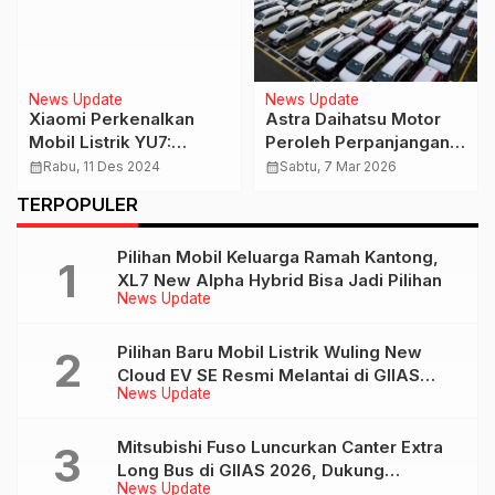
News Update
News Update
Xiaomi Perkenalkan
Astra Daihatsu Motor
Mobil Listrik YU7:
Peroleh Perpanjangan
Inovasi Baru di Dunia
Sertifikasi AEO dari Bea
calendar_month
Rabu, 11 Des 2024
calendar_month
Sabtu, 7 Mar 2026
Otomotif
Cukai
TERPOPULER
Pilihan Mobil Keluarga Ramah Kantong,
XL7 New Alpha Hybrid Bisa Jadi Pilihan
News Update
Pilihan Baru Mobil Listrik Wuling New
Cloud EV SE Resmi Melantai di GIIAS
News Update
2026
Mitsubishi Fuso Luncurkan Canter Extra
Long Bus di GIIAS 2026, Dukung
News Update
Mobilitas Pariwisata Indonesia