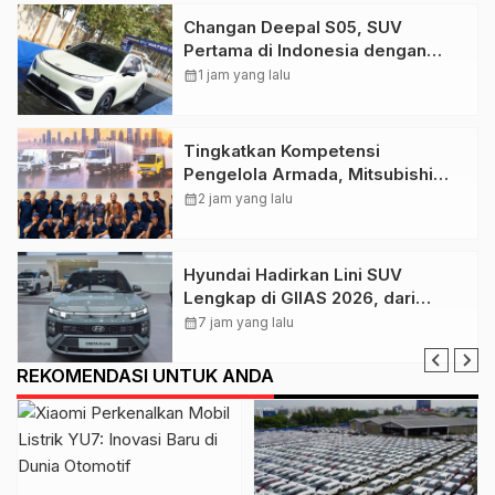
Changan Deepal S05, SUV
Pertama di Indonesia dengan
Teknologi BEV & REEV
calendar_month
1 jam yang lalu
Tingkatkan Kompetensi
Pengelola Armada, Mitsubishi
Fuso Gelar VIP Fleet Training
calendar_month
2 jam yang lalu
2026
Hyundai Hadirkan Lini SUV
Lengkap di GIIAS 2026, dari
CRETA hingga IONIQ 9
calendar_month
7 jam yang lalu
REKOMENDASI UNTUK ANDA