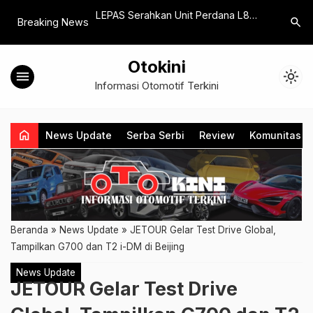
n Honda Gajah
LEPAS Serahkan Unit Perdana L8
IMOS 202
search
Breaking News
buh
kepada Konsumen Indonesia di
Berbagai 
GIIAS 2026
Otokini
menu
light_mode
Informasi Otomotif Terkini
home
News Update
Serba Serbi
Review
Komunitas
Beranda
»
News Update
»
JETOUR Gelar Test Drive Global,
Tampilkan G700 dan T2 i-DM di Beijing
News Update
JETOUR Gelar Test Drive