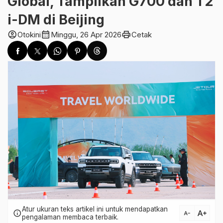
Global, Tampilkan G700 dan T2
i-DM di Beijing
account_circle
calendar_month
print
Otokini
Minggu, 26 Apr 2026
Cetak
Atur ukuran teks artikel ini untuk mendapatkan
text_increase
info
text_decrease
pengalaman membaca terbaik.