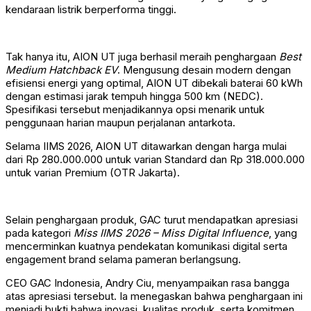
kendaraan listrik berperforma tinggi.
Tak hanya itu, AION UT juga berhasil meraih penghargaan
Best
Medium Hatchback EV
. Mengusung desain modern dengan
efisiensi energi yang optimal, AION UT dibekali baterai 60 kWh
dengan estimasi jarak tempuh hingga 500 km (NEDC).
Spesifikasi tersebut menjadikannya opsi menarik untuk
penggunaan harian maupun perjalanan antarkota.
Selama IIMS 2026, AION UT ditawarkan dengan harga mulai
dari Rp 280.000.000 untuk varian Standard dan Rp 318.000.000
untuk varian Premium (OTR Jakarta).
Selain penghargaan produk, GAC turut mendapatkan apresiasi
pada kategori
Miss IIMS 2026 – Miss Digital Influence
, yang
mencerminkan kuatnya pendekatan komunikasi digital serta
engagement brand selama pameran berlangsung.
CEO GAC Indonesia, Andry Ciu, menyampaikan rasa bangga
atas apresiasi tersebut. Ia menegaskan bahwa penghargaan ini
menjadi bukti bahwa inovasi, kualitas produk, serta komitmen