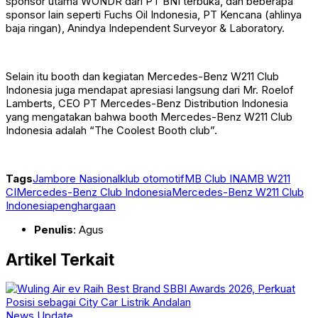
sponsor utama WONDR dari PT BNI terbuka, dan beberapa
sponsor lain seperti Fuchs Oil Indonesia, PT Kencana (ahlinya
baja ringan), Anindya Independent Surveyor & Laboratory.
Selain itu booth dan kegiatan Mercedes-Benz W211 Club
Indonesia juga mendapat apresiasi langsung dari Mr. Roelof
Lamberts, CEO PT Mercedes-Benz Distribution Indonesia
yang mengatakan bahwa booth Mercedes-Benz W211 Club
Indonesia adalah “The Coolest Booth club”.
Tags
Jambore Nasional
klub otomotif
MB Club INA
MB W211
CI
Mercedes-Benz Club Indonesia
Mercedes-Benz W211 Club
Indonesia
penghargaan
Penulis
: Agus
Artikel Terkait
News Update