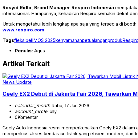
Rosyid Ridlo, Brand Manager Respiro Indonesia
mengatakan
internasional. Harapannya, kehadiran Respiro semakin dekat de
Untuk mengetahui lebih lengkap apa saja yang tersedia di booth
www.respiro.com
Tags
fleksibel
IMOS 2025
kenyamanan
petualangan
produk
Respiro
Penulis
: Agus
Artikel Terkait
News Update
Geely EX2 Debut di Jakarta Fair 2026, Tawarkan M
calendar_month
Rabu, 17 Jun 2026
account_circle
lolly
0
Komentar
Geely Auto Indonesia resmi memperkenalkan Geely EX2 dalam aja
memperluas akses kendaraan listrik yang efisien, modern, dan te