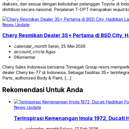
diakses, dan sesuai dengan kebutuhan pelanggan Toyota di Indone
distribusi secara nasional. Perjalanan T-OPT merupakan wujud 
News Update
Chery Resmikan Dealer 3S+ Pertama di BSD City, 
calendar_month
Senin, 25 Mei 2026
account_circle
Agus
0
Komentar
Chery Sales Indonesia bersama Trimegah Group resmi memperkuat
dealer Chery ke-77 di Indonesia. Sebagai fasilitas 3S+ terinte
Parts, authorized Body & Paint, […]
Rekomendasi Untuk Anda
News Update
Terinspirasi Kemenangan Imola 1972, Ducati 
calendar_month
Selasa, 17 Feb 2026