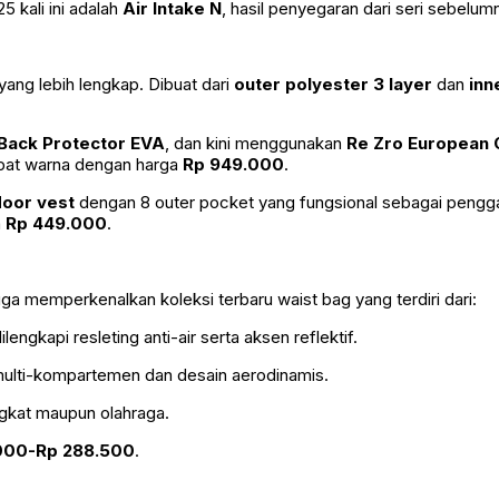
 kali ini adalah
Air Intake N
, hasil penyegaran dari seri sebelum
 yang lebih lengkap. Dibuat dari
outer polyester 3 layer
dan
inn
Back Protector EVA
, dan kini menggunakan
Re Zro European C
empat warna dengan harga
Rp 949.000
.
door vest
dengan 8 outer pocket yang fungsional sebagai pengga
a
Rp 449.000
.
juga memperkenalkan koleksi terbaru waist bag yang terdiri dari:
ilengkapi resleting anti-air serta aksen reflektif.
 multi-kompartemen dan desain aerodinamis.
ngkat maupun olahraga.
000-Rp 288.500
.