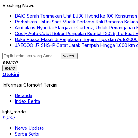
Breaking News
BAIC Serah Terimakan Unit BJ30 Hybrid ke 100 Konsumen d
Perhatikan Hal ini Saat Mudik Pertama Kali Bersama Keluar
Ambulans Hyundai Stargazer Cartenz, Untuk Penanganan 
Geely Auto Catat Rekor Penjualan Kuartal I 2026, Perkuat Ek
Buka Puasa Masih di Perjalanan, Begini Tips dari Auto2000
JAECOO J7 SHS-P Catat Jarak Tempuh Hingga 1.600 km d
search
search
menu
Otokini
Informasi Otomotif Terkini
Beranda
Index Berita
light_mode
home
News Update
Serba Serbi