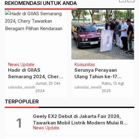
REKOMENDASI UNTUK ANDA
News Update
Komunitas
Hadir di GIIAS
Serunya Perayaan
Semarang 2024, Chery
Ulang Tahun ke-17
Tawarkan Beragam
BMWCCI Classic
Jumat, 25 Okt
Rabu, 13 Agt
calendar_month
calendar_month
Pilihan Kendaraan
Register
2024
2025
TERPOPULER
Geely EX2 Debut di Jakarta Fair 2026,
Tawarkan Mobil Listrik Modern Mulai Rp
News Update
239 Jutaan