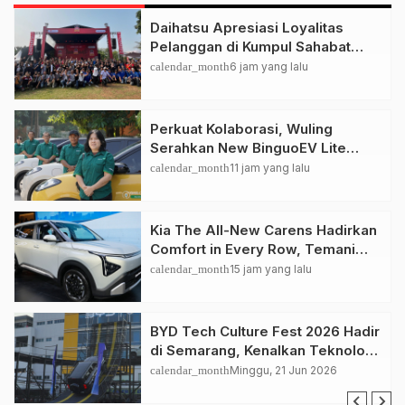
Daihatsu Apresiasi Loyalitas
Pelanggan di Kumpul Sahabat
Depok
calendar_month
6 jam yang lalu
Perkuat Kolaborasi, Wuling
Serahkan New BinguoEV Lite
untuk GrabRentals
calendar_month
11 jam yang lalu
Kia The All-New Carens Hadirkan
Comfort in Every Row, Temani
Perjalanan Keluarga Lebih
calendar_month
15 jam yang lalu
Nyaman
BYD Tech Culture Fest 2026 Hadir
di Semarang, Kenalkan Teknologi
EV dan Dual Mode ke Masyarakat
calendar_month
Minggu, 21 Jun 2026