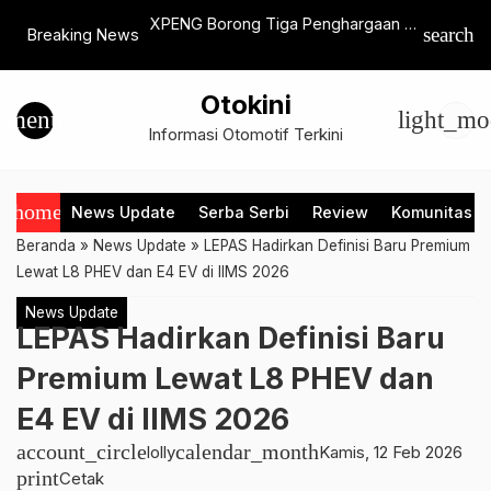
 Layanan Mobil
XPENG Borong Tiga Penghargaan di
Ini Cara 
search
Breaking News
kasi di Cikarang
IIMS 2026, Tegaskan Posisi EV
Turunkan
Premium Berteknologi Tinggi
Otokini
menu
light_mo
Informasi Otomotif Terkini
home
News Update
Serba Serbi
Review
Komunitas
Beranda
»
News Update
»
LEPAS Hadirkan Definisi Baru Premium
Lewat L8 PHEV dan E4 EV di IIMS 2026
News Update
LEPAS Hadirkan Definisi Baru
Premium Lewat L8 PHEV dan
E4 EV di IIMS 2026
account_circle
calendar_month
lolly
Kamis, 12 Feb 2026
print
Cetak