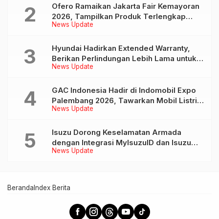
Ofero Ramaikan Jakarta Fair Kemayoran
2026, Tampilkan Produk Terlengkap
News Update
hingga Calon Model Baru
Hyundai Hadirkan Extended Warranty,
Berikan Perlindungan Lebih Lama untuk
News Update
Tiga Produk ini
GAC Indonesia Hadir di Indomobil Expo
Palembang 2026, Tawarkan Mobil Listrik
News Update
AION UT dan AION V
Isuzu Dorong Keselamatan Armada
dengan Integrasi MyIsuzuID dan Isuzu
News Update
Link
Beranda
Index Berita